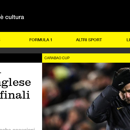
S
FORMULA 1
ALTRI SPORT
L
CARABAO CUP
l
nglese
finali
oche occasioni