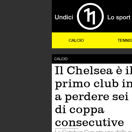
CALCIO
TENNI
CALCIO
Il Chelsea è i
primo club i
a perdere sei 
di coppa
consecutive
La Carabao Cup era una delle p