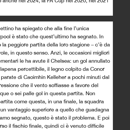
 anche nel 2024, la FA Cup nel 2020, nel 2021
ettino ha spiegato che alla fine l’unica
verpool è stato che quest’ultimo ha segnato. In
o la peggiore partita della loro stagione – c’è da
le, in questo senso. Anzi, le occasioni migliori
mentari le ha avute il Chelsea: un gol annullato
lapena percettibile, il legno colpito da Conor
i parate di Caoimhin Kelleher a pochi minuti dal
ressione che il vento soffiasse a favore del
ue o sei palle gol in questa partita. Non
rtita come questa, in una finale, la squadra
un vantaggio superiore a quello che guadagna
iamo segnato, questo è stato il problema. E poi
 il fischio finale, quindi ci è venuto difficile