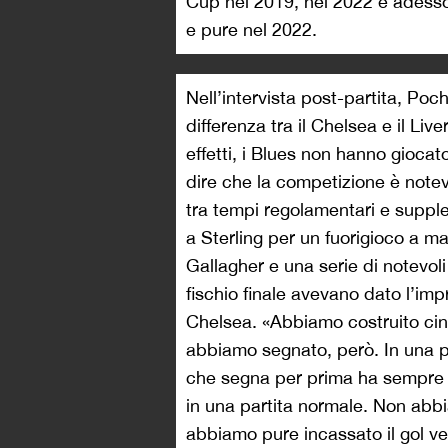
Cup nel 2019, nel 2022 e adesso
e pure nel 2022.
Nell’intervista post-partita, Poch
differenza tra il Chelsea e il Li
effetti, i Blues non hanno giocat
dire che la competizione è notevo
tra tempi regolamentari e supple
a Sterling per un fuorigioco a ma
Gallagher e una serie di notevol
fischio finale avevano dato l’imp
Chelsea. «Abbiamo costruito cinq
abbiamo segnato, però. In una pa
che segna per prima ha sempre 
in una partita normale. Non abb
abbiamo pure incassato il gol verso