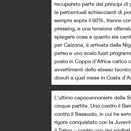
recuperato parte dei principi di g
le percentuali schiaccianti di po
sempre sopra il 60%, tranne con i
pressing, e una tensione offens
spiegare cosa e quanto sia cam
per Calzona, è arrivata dalla Ni
perso e uno scalo fuori program
posto in Coppa d’Africa carico c
avvertimenti dello stesso tecnic
dovuti a quel mese in Costa d’A
L’ultimo capocannoniere della Se
cinque partite. Uno contro il Barc
contro il Sassuolo, in cui ha ser
rigore conquistato con la Juvent
il Torino – contro uno dei miglio