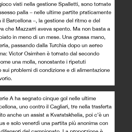
ioco visti nella gestione Spalletti, sono tornate
ssesso palla – nelle ultime partite praticamente
l Barcellona –, la gestione del ritmo e del
iva che Mazzarri aveva spento. Ma non basta a
biato in meno di un mese. Una grossa mano,
geria, passando dalla Turchia dopo un aereo
ma: Victor Osimhen è tornato dal secondo
ome una molla, nonostante i ripetuti
o sui problemi di condizione e di alimentazione
vorio.
rie A ha segnato cinque gol nelle ultime
ellona, uno contro il Cagliari, tre nella trasferta
vito anche un assist a Kvaratskhelia, poi c’è un
us e solo venerdì una partita più anonima con
ri difensori del campionato. La proporzione è