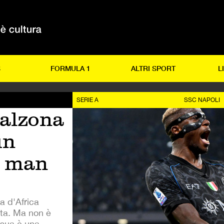
S
FORMULA 1
ALTRI SPORT
L
SERIE A
SSC NAPOLI
Calzona
un
e man
a d'Africa
ita. Ma non è
 sua è una