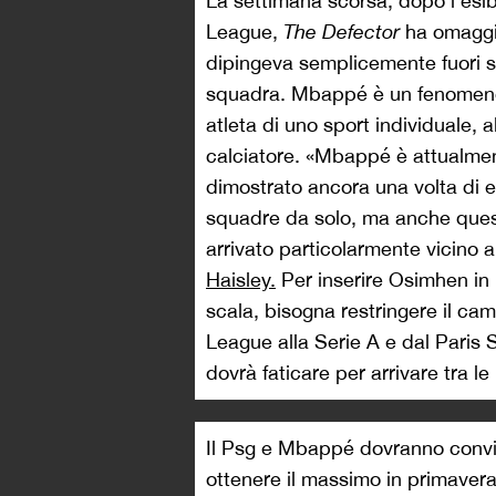
La settimana scorsa, dopo l’esi
League,
The Defector
ha omaggia
dipingeva semplicemente fuori sc
squadra. Mbappé è un fenomeno
atleta di uno sport individuale, a
calciatore. «Mbappé è attualment
dimostrato ancora una volta di es
squadre da solo, ma anche quest
arrivato particolarmente vicino
Haisley.
Per inserire Osimhen in
scala, bisogna restringere il c
League alla Serie A e dal Paris
dovrà faticare per arrivare tra le
Il Psg e Mbappé dovranno conviv
ottenere il massimo in primaver