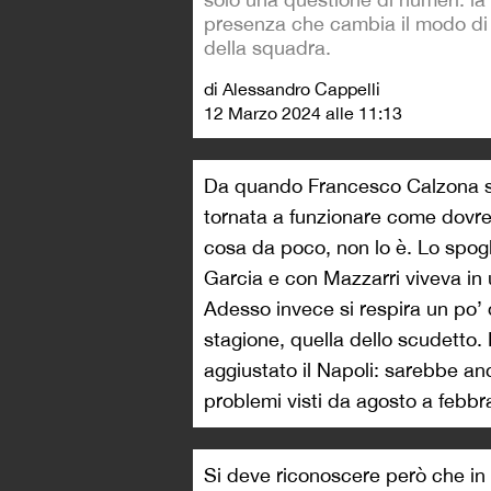
presenza che cambia il modo di
della squadra.
di Alessandro Cappelli
12 Marzo 2024 alle 11:13
Da quando Francesco Calzona si
tornata a funzionare come dovr
cosa da poco, non lo è. Lo spogl
Garcia e con Mazzarri viveva in 
Adesso invece si respira un po’ 
stagione, quella dello scudetto.
aggiustato il Napoli: sarebbe an
problemi visti da agosto a febbr
Si deve riconoscere però che in