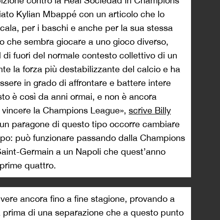
bizione contro la Real Sociedad in Champions
to Kylian Mbappé con un articolo che lo
ala, per i baschi e anche per la sua stessa
 che sembra giocare a uno gioco diverso,
l di fuori del normale contesto collettivo di un
e la forza più destabilizzante del calcio e ha
sere in grado di affrontare e battere intere
o è così da anni ormai, e non è ancora
 a vincere la Champions League»,
scrive Billy
 un paragone di questo tipo occorre cambiare
ampo: può funzionare passando dalla Champions
 Saint-Germain a un Napoli che quest’anno
 prime quattro.
ere ancora fino a fine stagione, provando a
a prima di una separazione che a questo punto