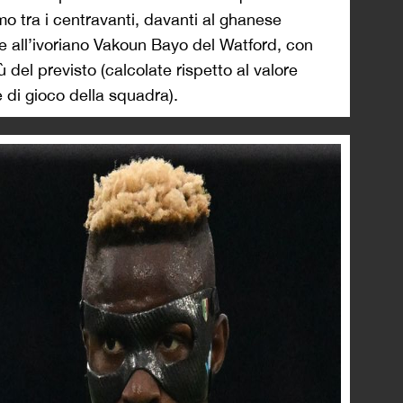
o tra i centravanti, davanti al ghanese
 all’ivoriano Vakoun Bayo del Watford, con
ù del previsto (calcolate rispetto al valore
le di gioco della squadra).