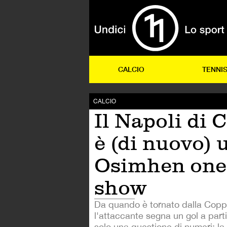
CALCIO
TENNI
CALCIO
Il Napoli di 
è (di nuovo) 
Osimhen on
show
Da quando è tornato dalla Copp
l'attaccante segna un gol a part
solo una questione di numeri: la