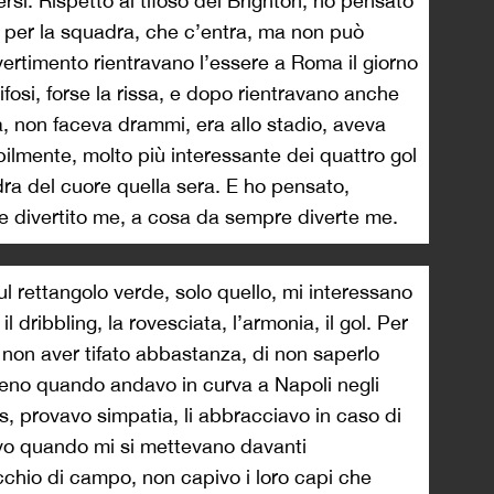
rsi. Rispetto al tifoso del Brighton, ho pensato
e per la squadra, che c’entra, ma non può
ivertimento rientravano l’essere a Roma il giorno
 tifosi, forse la rissa, e dopo rientravano anche
la, non faceva drammi, era allo stadio, aveva
ilmente, molto più interessante dei quattro gol
ra del cuore quella sera. E ho pensato,
be divertito me, a cosa da sempre diverte me.
l rettangolo verde, solo quello, mi interessano
, il dribbling, la rovesciata, l’armonia, il gol. Per
 non aver tifato abbastanza, di non saperlo
eno quando andavo in curva a Napoli negli
s, provavo simpatia, li abbracciavo in caso di
ivo quando mi si mettevano davanti
hio di campo, non capivo i loro capi che