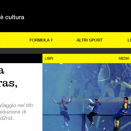
S
FORMULA 1
ALTRI SPORT
L
LIBRI
MEDIA
a
ras,
 Viaggio nel tifo
aduzione di
nd2nd.