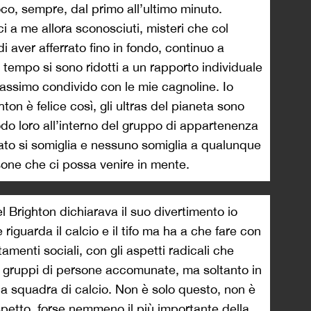
oco, sempre, dal primo all’ultimo minuto.
i a me allora sconosciuti, misteri che col
 aver afferrato fino in fondo, continuo a
 tempo si sono ridotti a un rapporto individuale
massimo condivido con le mie cagnoline. Io
ghton è felice così, gli ultras del pianeta sono
do loro all’interno del gruppo di appartenenza
ato si somiglia e nessuno somiglia a qualunque
rsone che ci possa venire in mente.
del Brighton dichiarava il suo divertimento io
riguarda il calcio e il tifo ma ha a che fare con
amenti sociali, con gli aspetti radicali che
di gruppi di persone accomunate, ma soltanto in
na squadra di calcio. Non è solo questo, non è
aspetto, forse nemmeno il più importante della