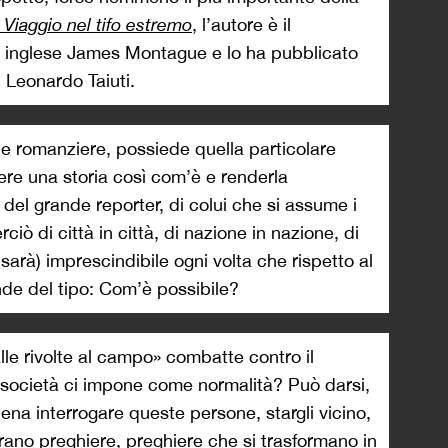
s. Viaggio nel tifo estremo
, l’autore è il
re inglese James Montague e lo ha pubblicato
 Leonardo Taiuti.
de romanziere, possiede quella particolare
re una storia così com’è e renderla
 del grande reporter, di colui che si assume i
rciò di città in città, di nazione in nazione, di
e sarà) imprescindibile ogni volta che rispetto al
nde del tipo: Com’è possibile?
lle rivolte al campo» combatte contro il
società ci impone come normalità? Può darsi,
na interrogare queste persone, stargli vicino,
brano preghiere, preghiere che si trasformano in