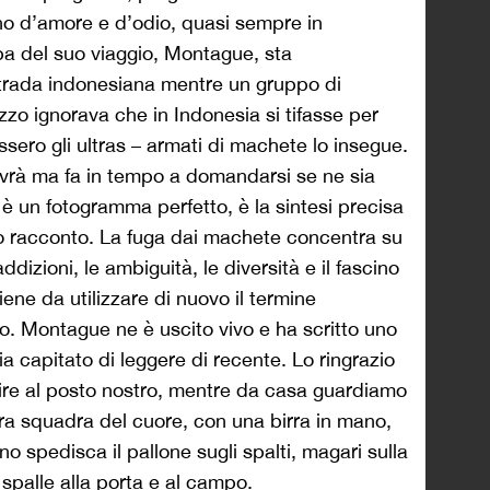
ano d’amore e d’odio, quasi sempre in
a del suo viaggio, Montague, sta
trada indonesiana mentre un gruppo di
zzo ignorava che in Indonesia si tifasse per
sero gli ultras – armati di machete lo insegue.
vrà ma fa in tempo a domandarsi se ne sia
 è un fotogramma perfetto, è la sintesi precisa
suo racconto. La fuga dai machete concentra su
ddizioni, le ambiguità, le diversità e il fascino
ene da utilizzare di nuovo il termine
to. Montague ne è uscito vivo e ha scritto uno
sia capitato di leggere di recente. Lo ringrazio
uire al posto nostro, mentre da casa guardiamo
stra squadra del cuore, con una birra in mano,
o spedisca il pallone sugli spalti, magari sulla
spalle alla porta e al campo.