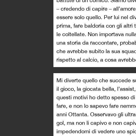
battute di un comico. Siamo dive
– credendo di capire – all’amor
essere solo quello. Per lui nel d
prima, fare baldoria con gli altri
le coltellate. Non importava nul
una storia da raccontare, probab
che avrebbe subito la sua squad
rispetto al calcio, a cosa avreb
Mi diverte quello che succede su
il gioco, la giocata bella, l’assist
questi motivi ho detto spesso di
fare, e non lo sapevo fare nemm
anni Ottanta. Osservavo gli ultra
gol, ma non li capivo e non cap
impedendomi di vedere uno spicc