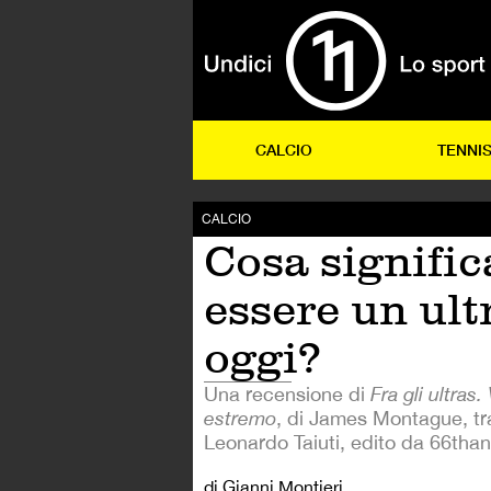
CALCIO
TENNI
CALCIO
Cosa signific
essere un ult
oggi?
Una recensione di
Fra gli ultras.
estremo
, di James Montague, tr
Leonardo Taiuti, edito da 66tha
di Gianni Montieri