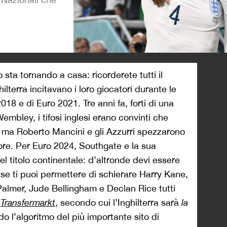
>
io sta tornando a casa: ricorderete tutti il
ilterra incitavano i loro giocatori durante le
18 e di Euro 2021. Tre anni fa, forti di una
embley, i tifosi inglesi erano convinti che
, ma Roberto Mancini e gli Azzurri spezzarono
gore. Per Euro 2024, Southgate e la sua
l titolo continentale: d’altronde devi essere
 se ti puoi permettere di schierare Harry Kane,
almer, Jude Bellingham e Declan Rice tutti
è
Transfermarkt
, secondo cui l’Inghilterra sarà
la
do l’algoritmo del più importante sito di