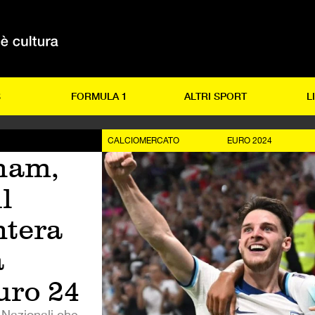
S
FORMULA 1
ALTRI SPORT
L
CALCIOMERCATO
EURO 2024
ham,
il
ntera
a
uro 24
e Nazionali che