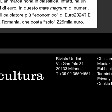
Danimarca nona in classifica, infatti, ha un
i di euro. In questo
mare
magnum
di numeri,
è il calciatore più “economico” di Euro2024? È
la Romania, che costa “solo” 225mila euro.
Rivista Undici
Chi sia
Via Garofalo 31
Mediaki
20133 Milano
Pubblici
 cultura
T +39 02 36504651
Termini 
Privacy 
Cookie 