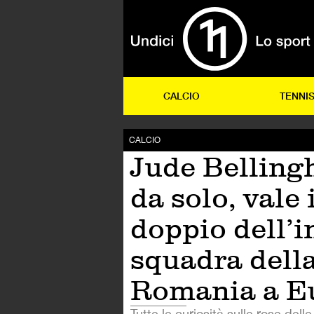
CALCIO
TENNI
CALCIO
Jude Belling
da solo, vale 
doppio dell’i
squadra dell
Romania a E
Tutte le curiosità sulle rose dell