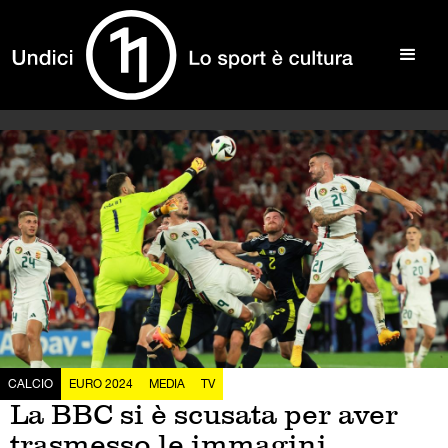
CALCIO
EURO 2024
MEDIA
TV
La BBC si è scusata per aver
trasmesso le immagini