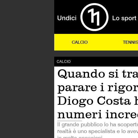
CALCIO
TENNI
CALCIO
Quando si tra
parare i rigor
Diogo Costa 
numeri incre
Il grande pubblico lo ha scoperto
realtà è uno specialista e lo ave
in molte occasioni.