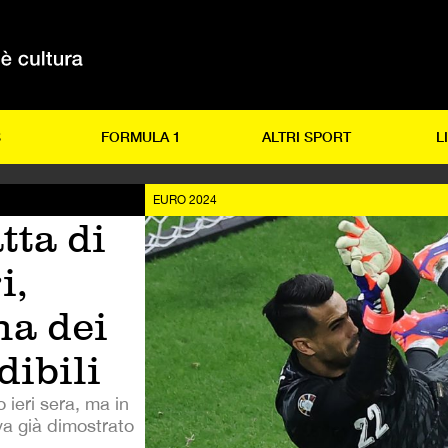
S
FORMULA 1
ALTRI SPORT
L
EURO 2024
tta di
i,
ha dei
dibili
 ieri sera, ma in
va già dimostrato