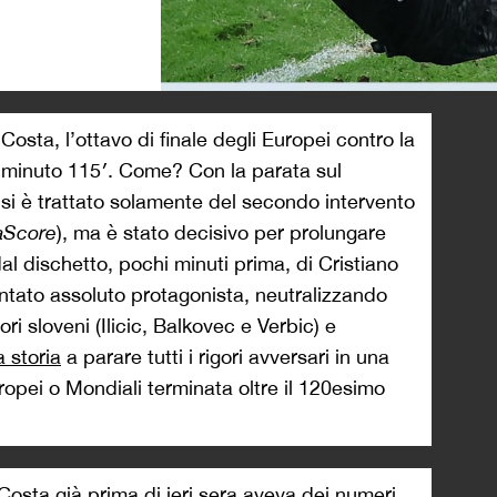
>
Costa, l’ottavo di finale degli Europei contro la
l minuto 115′. Come? Con la parata sul
si è trattato solamente del secondo intervento
aScore
), ma è stato decisivo per prolungare
 dal dischetto, pochi minuti prima, di Cristiano
ntato assoluto protagonista, neutralizzando
tori sloveni (Ilicic, Balkovec e Verbic) e
a storia
a parare tutti i rigori avversari in una
ropei o Mondiali terminata oltre il 120esimo
osta già prima di ieri sera aveva dei numeri