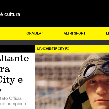
S
FORMULA 1
ALTRI SPORT
L
MANCHESTER CITY FC
ltante
tra
ity e
y
ato Official
club campione