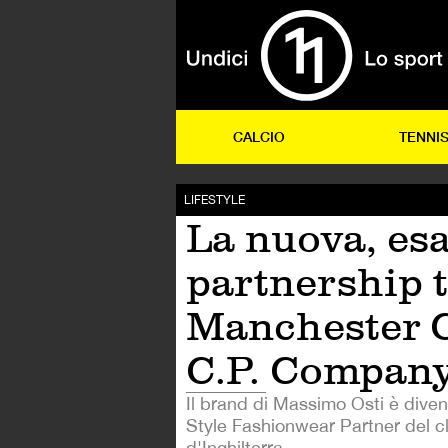
CALCIO
TENNI
LIFESTYLE
La nuova, esa
partnership 
Manchester C
C.P. Compan
Il brand di Massimo Osti è divent
Style Fashionwear Partner del 
d'Inghilterra.