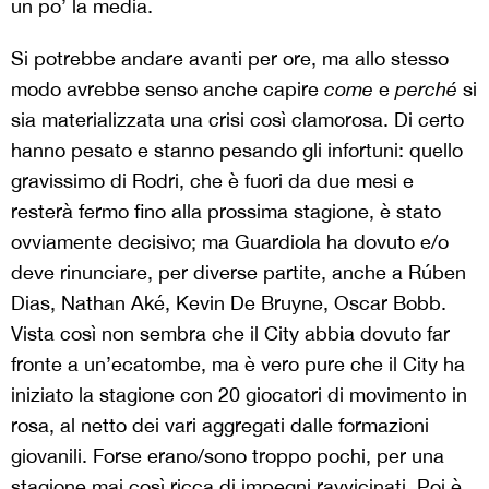
un po’ la media.
Si potrebbe andare avanti per ore, ma allo stesso
modo avrebbe senso anche capire
come
e
perché
si
sia materializzata una crisi così clamorosa. Di certo
hanno pesato e stanno pesando gli infortuni: quello
gravissimo di Rodri, che è fuori da due mesi e
resterà fermo fino alla prossima stagione, è stato
ovviamente decisivo; ma Guardiola ha dovuto e/o
deve rinunciare, per diverse partite, anche a Rúben
Dias, Nathan Aké, Kevin De Bruyne, Oscar Bobb.
Vista così non sembra che il City abbia dovuto far
fronte a un’ecatombe, ma è vero pure che il City ha
iniziato la stagione con 20 giocatori di movimento in
rosa, al netto dei vari aggregati dalle formazioni
giovanili. Forse erano/sono troppo pochi, per una
stagione mai così ricca di impegni ravvicinati. Poi è