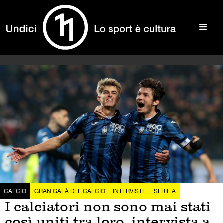
CALCIO
GRAN GALÀ DEL CALCIO
INTERVISTE
SERIE A
I calciatori non sono mai stati
così uniti tra loro, intervista a