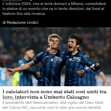
L'edizione 2024, che si terrà domani a Milano, consoliderà
lo status di un evento che va in tante direzioni, dal food al
fashion fino alla musica.
di Redazione Undici
I calciatori non sono mai stati così uniti tra
loro, intervista a Umberto Calcagno
Il presidente dell'Assocalciatori, alla vigilia del Gran Galà
del Calcio AIC, racconta com'è nata una nuova identità