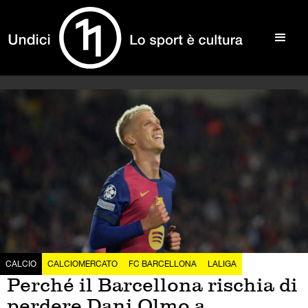
CALCIO
CALCIOMERCATO
FC BARCELLONA
LALIGA
Perché il Barcellona rischia di
perdere Dani Olmo a