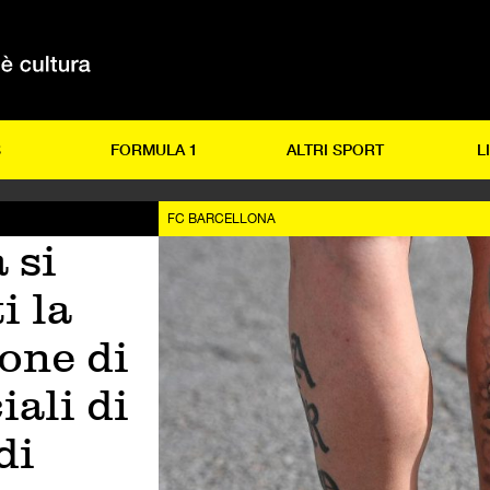
S
FORMULA 1
ALTRI SPORT
L
FC BARCELLONA
 si
i la
one di
iali di
di