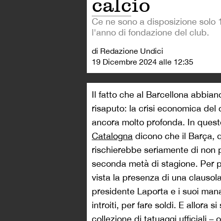
calcio
Ce ne sono a disposizione solo
l'anno di fondazione del club.
di Redazione Undici
19 Dicembre 2024 alle 12:35
Il fatto che al Barcellona abbian
risaputo: la crisi economica del c
ancora molto profonda. In ques
Catalogna
dicono che il Barça, q
rischierebbe seriamente di non p
seconda metà di stagione. Per p
vista la presenza di una clausol
presidente Laporta e i suoi man
introiti, per fare soldi. E allora
collezione di tatuaggi ufficiali –