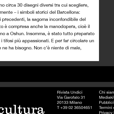
no circa 30 disegni diversi tra cui scegliere,
ente – i simboli storici del Barcellona:
oni precedenti, la sagoma inconfondibile del
o è compresa anche la manodopera, cioè il
cono a Oshun. Insomma, è stato tutto preparato
 tifosi più appassionati. E per far circolare un
e ne ha bisogno. Non c’è niente di male,
Rivista Undici
Chi sia
Via Garofalo 31
Mediaki
20133 Milano
Pubblici
 cultura
T +39 02 36504651
Termini 
Privacy 