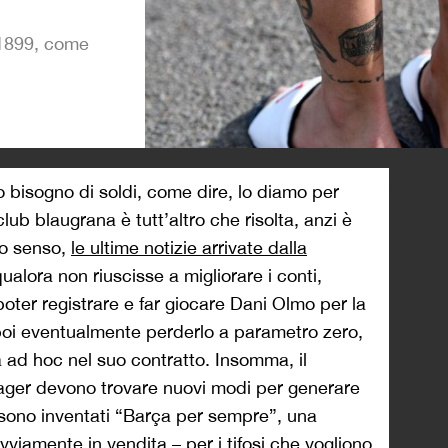
 1899, come
>
o bisogno di soldi, come dire, lo diamo per
lub blaugrana è tutt’altro che risolta, anzi è
to senso,
le ultime notizie arrivate dalla
ualora non riuscisse a migliorare i conti,
oter registrare e far giocare Dani Olmo per la
oi eventualmente perderlo a parametro zero,
a ad hoc nel suo contratto. Insomma, il
ager devono trovare nuovi modi per generare
 si sono inventati “Barça per sempre”, una
 ovviamente in vendita – per i tifosi che vogliono