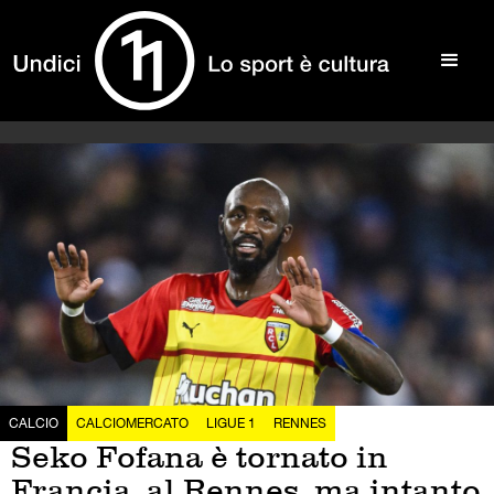
CALCIO
CALCIOMERCATO
LIGUE 1
RENNES
Seko Fofana è tornato in
Francia, al Rennes, ma intanto