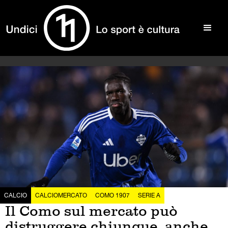
CALCIO
CALCIOMERCATO
COMO 1907
SERIE A
Il Como sul mercato può
distruggere chiunque, anche