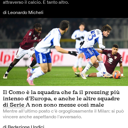
attraverso il calcio. E tanto altro.
di Leonardo Micheli
Il Como è la squadra che fa il pressing più
intenso d’Europa, e anche le altre squadre
di Serie A non sono messe così male
Mentre all'ultimo posto c'è orgogliosamente il Milan: si può
vincere anche aspettando l'avversario.
di Redazione Undici