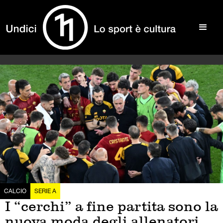
CALCIO
SERIE A
I “cerchi” a fine partita sono la
nuova moda degli allenatori