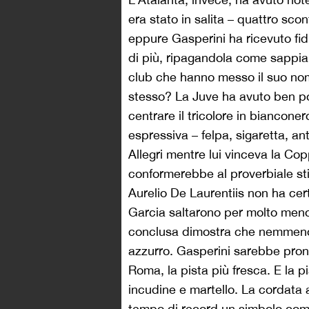
era stato in salita – quattro scon
eppure Gasperini ha ricevuto fi
di più, ripagandola come sappia
club che hanno messo il suo nom
stesso? La Juve ha avuto ben po
centrare il tricolore in biancone
espressiva – felpa, sigaretta, ant
Allegri mentre lui vinceva la Cop
conformerebbe al proverbiale s
Aurelio De Laurentiis non ha cer
Garcia saltarono per molto men
conclusa dimostra che nemmeno A
azzurro. Gasperini sarebbe pronto
Roma, la pista più fresca. E la pi
incudine e martello. La cordata a
tempo di record un simbolo come