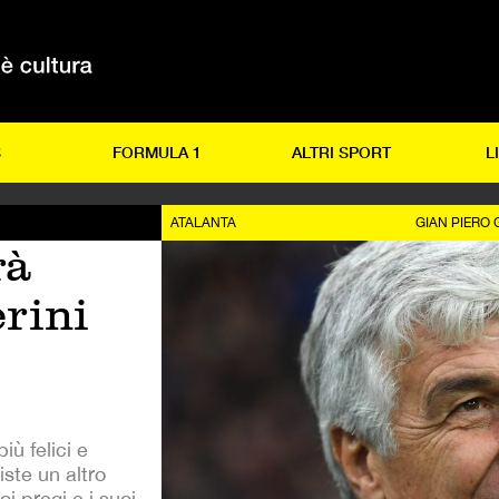
S
FORMULA 1
ALTRI SPORT
L
ATALANTA
GIAN PIERO 
rà
rini
iù felici e
iste un altro
i pregi e i suoi