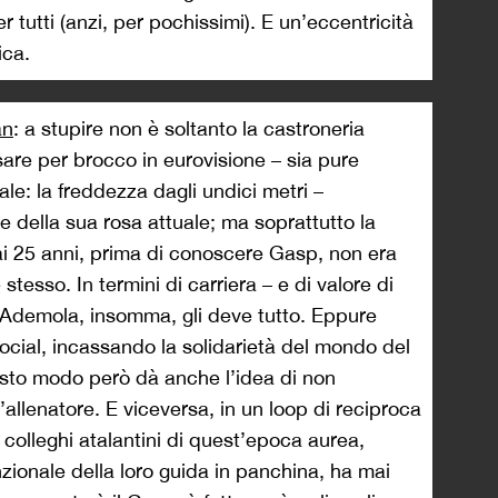
r tutti (anzi, per pochissimi). E un’eccentricità
ica.
an
: a stupire non è soltanto la castroneria
sare per brocco in eurovisione – sia pure
le: la freddezza dagli undici metri –
e della sua rosa attuale; ma soprattutto la
 ai 25 anni, prima di conoscere Gasp, non era
tesso. In termini di carriera – e di valore di
 Ademola, insomma, gli deve tutto. Eppure
social, incassando la solidarietà del mondo del
uesto modo però dà anche l’idea di non
’allenatore. E viceversa, in un loop di reciproca
i colleghi atalantini di quest’epoca aurea,
ionale della loro guida in panchina, ha mai