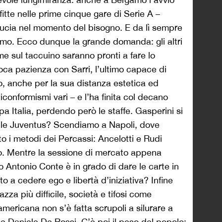
fitte nelle prime cinque gare di Serie A –
ducia nel momento del bisogno. E da lì sempre
mo. Ecco dunque la grande domanda: gli altri
e sul taccuino saranno pronti a fare lo
ca pazienza con Sarri, l’ultimo capace di
ro, anche per la sua distanza estetica ed
iconformismi vari – e l’ha finita col decano
pa Italia, perdendo però le staffe. Gasperini si
tile Juventus? Scendiamo a Napoli, dove
to i metodi dei Percassi: Ancelotti e Rudi
o. Mentre la sessione di mercato appena
ntonio Conte è in grado di dare le carte in
 a cedere ego e libertà d’iniziativa? Infine
azza più difficile, società e tifosi come
mericana non s’è fatta scrupoli a silurare a
 Daniele De Rossi. C’è poi il peso del popolo: