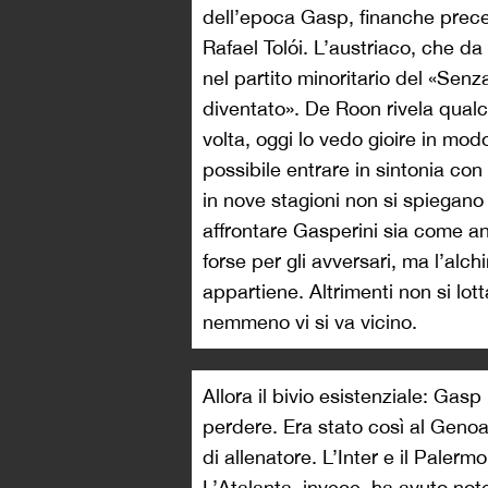
dell’epoca Gasp, finanche prece
Rafael Tolói. L’austriaco, che da
nel partito minoritario del «Sen
diventato». De Roon rivela qualc
volta, oggi lo vedo gioire in modo
possibile entrare in sintonia con 
in nove stagioni non si spiegano 
affrontare Gasperini sia come a
forse per gli avversari, ma l’alchi
appartiene. Altrimenti non si lott
nemmeno vi si va vicino.
Allora il bivio esistenziale: Gasp
perdere. Era stato così al Genoa
di allenatore. L’Inter e il Pale
L’Atalanta, invece, ha avuto not