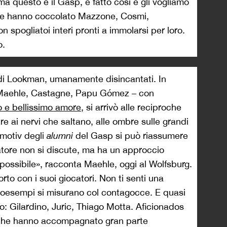
ma questo è il Gasp, è fatto così e gli vogliamo
ere hanno coccolato Mazzone, Cosmi,
n spogliatoi interi pronti a immolarsi per loro.
o.
 di Lookman, umanamente disincantati. In
, Maehle, Castagne, Papu Gómez – con
go e bellissimo amore
, si arrivò alle reciproche
re ai nervi che saltano, alle ombre sulle grandi
tmotiv degli
alumni
del Gasp si può riassumere
tore non si discute, ma ha un approccio
impossibile», racconta Maehle, oggi al Wolfsburg.
rto con i suoi giocatori. Non ti senti una
roesempi si misurano col contagocce. E quasi
o: Gilardino, Juric, Thiago Motta. Aficionados
 che hanno accompagnato gran parte