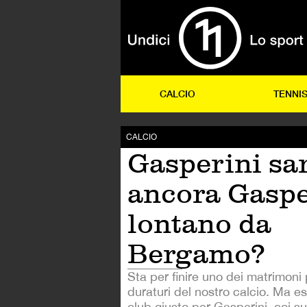
CALCIO
TENNI
CALCIO
Gasperini sa
ancora Gaspe
lontano da
Bergamo?
Sta per finire uno dei matrimoni p
duraturi del nostro calcio. Ma es
club giusto per Gasperini, coi suo