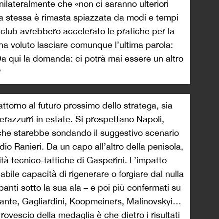
ilateralmente che «non ci saranno ulteriori
nza stessa è rimasta spiazzata da modi e tempi
i club avrebbero accelerato le pratiche per la
ha voluto lasciare comunque l’ultima parola:
a qui la domanda: ci potrà mai essere un altro
?
attorno al futuro prossimo dello stratega, sia
erazzurri in estate. Si prospettano Napoli,
 che starebbe sondando il suggestivo scenario
io Ranieri. Da un capo all’altro della penisola,
tà tecnico-tattiche di Gasperini. L’impatto
bile capacità di rigenerare o forgiare dal nulla
anti sotto la sua ala – e poi più confermati su
ristante, Gagliardini, Koopmeiners, Malinovskyi…
rovescio della medaglia è che dietro i risultati