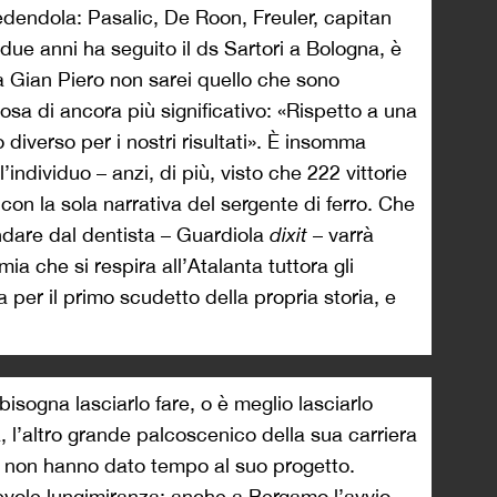
dendola: Pasalic, De Roon, Freuler, capitan
 due anni ha seguito il ds Sartori a Bologna, è
za Gian Piero non sarei quello che sono
osa di ancora più significativo: «Rispetto a una
 diverso per i nostri risultati». È insomma
l’individuo – anzi, di più, visto che 222 vittorie
con la sola narrativa del sergente di ferro. Che
ndare dal dentista – Guardiola
dixit
– varrà
mia che si respira all’Atalanta tuttora gli
a per il primo scudetto della propria storia, e
 bisogna lasciarlo fare, o è meglio lasciarlo
, l’altro grande palcoscenico della sua carriera
rmo non hanno dato tempo al suo progetto.
evole lungimiranza: anche a Bergamo l’avvio