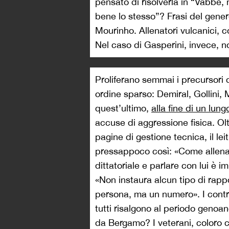
pensato di risolverla in “Vabbè, 
bene lo stesso”? Frasi del gen
Mourinho. Allenatori vulcanici, co
Nel caso di Gasperini, invece, n
Proliferano semmai i precursori
ordine sparso: Demiral, Gollini
quest’ultimo,
alla fine di un lun
accuse di aggressione fisica. Olt
pagine di gestione tecnica, il lei
pressappoco così: «Come allena
dittatoriale e parlare con lui è 
«Non instaura alcun tipo di rappo
persona, ma un numero». I cont
tutti risalgono al periodo genoan
da Bergamo? I veterani, coloro