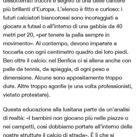
dissotterrati trucchi e segreti di una delle cantere
più brillanti d’Europa. L’elenco è fitto e curioso: i
futuri calciatori biancorossi sono incoraggiati a
giocare a futsal o all’interno di una gabbia da 40
metri per 20, «per tenere la palla sempre in
movimento». Al contempo, devono imparare a
toccarla con ogni centimetro quadro dei loro piedi.
Ben oltre il calcio: nel Benfica ci si allena anche con
palle da tennis, da spiaggia, di ogni peso e
dimensione. Alcune sono appositamente troppo
dure. Altre troppo sgonfie (e una volta professionisti,
vietato protestare).
Questa educazione alla lusitana parte da un’analisi
di realtà: «I bambini non giocano più nelle piazze o
nei campetti, così dobbiamo portare all’interno delle
nostre strutture il calcio di strada». È lì che si