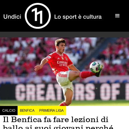
CALCIO
BENFICA
PRIMEIRA LIGA
Il Benfica fa fare lezioni di
ballo ai suoi giovani perché