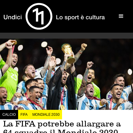
CALCIO
FIFA
MONDIALE 2030
La FIFA potrebbe allargare a
64 squadre il Mondiale 2030