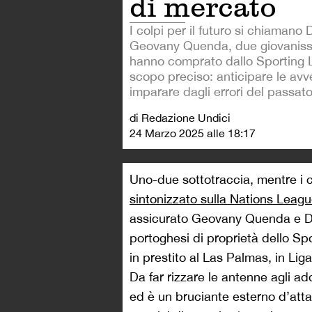
di mercato
I colpi per il futuro si chiamano
Geovany Quenda, due giovanissi
hanno comprato dallo Sporting 
scopo preciso: anticipare le avv
imparare dagli errori del passato
di Redazione Undici
24 Marzo 2025 alle 18:17
Uno-due sottotraccia, mentre i 
sintonizzato sulla Nations Leag
assicurato Geovany Quenda e Dá
portoghesi di proprietà dello Sp
in prestito al Las Palmas, in Lig
Da far rizzare le antenne agli a
ed è un bruciante esterno d’att