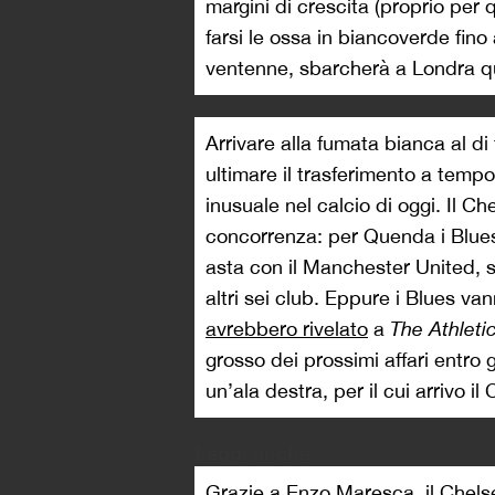
margini di crescita (proprio per
farsi le ossa in biancoverde fin
ventenne, sbarcherà a Londra q
Arrivare alla fumata bianca al di 
ultimare il trasferimento a tempo
inusuale nel calcio di oggi. Il Ch
concorrenza: per Quenda i Blues
asta con il Manchester United, s
altri sei club. Eppure i Blues van
avrebbero rivelato
a
The Athleti
grosso dei prossimi affari entro
un’ala destra, per il cui arrivo 
Leggi anche
Grazie a Enzo Maresca, il Chels