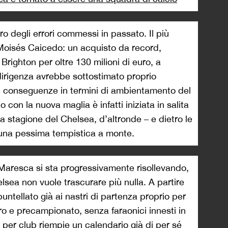
oro degli errori commessi in passato. Il più
 Moisés Caicedo: un acquisto da record,
righton per oltre 130 milioni di euro, a
dirigenza avrebbe sottostimato proprio
ti conseguenze in termini di ambientamento del
 con la nuova maglia è infatti iniziata in salita
a stagione del Chelsea, d’altronde – e dietro le
 una pessima tempistica a monte.
aresca si sta progressivamente risollevando,
lsea non vuole trascurare più nulla. A partire
puntellato già ai nastri di partenza proprio per
iro e precampionato, senza faraonici innesti in
per club riempie un calendario già di per sé