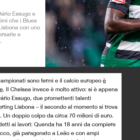
 Dário Essugo e
mi che i Blues
Lisbona con uno
ersarie e
.
>
campionati sono fermi e il calcio europeo
è
ue
. Il Chelsea invece è molto attivo: si è appena
rio Essugo, due promettenti talenti
orting Lisbona – il secondo al momento si trova
a. Un doppio colpo da circa 70 milioni di euro.
ddetti ai lavori: Quenda ha 18 anni da compiere
acco, già paragonato a Leão e con ampi