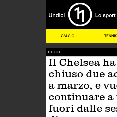
CALCIO
TENNI
CALCIO
Il Chelsea ha
chiuso due a
a marzo, e vu
continuare a 
fuori dalle s