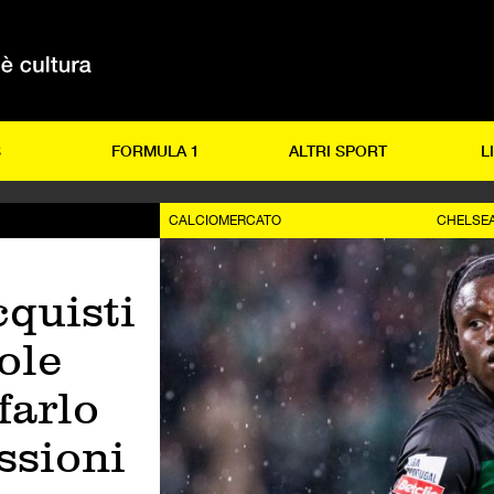
S
FORMULA 1
ALTRI SPORT
L
CALCIOMERCATO
CHELSEA
cquisti
ole
farlo
essioni