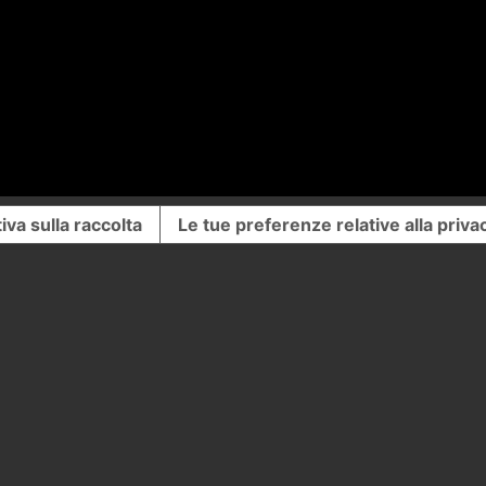
iva sulla raccolta
Le tue preferenze relative alla priva