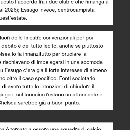
 questo l’accordo fra i due club è che rimanga a
o al 2026); Essugo invece, centrocampista
uest’estate.
fuori delle finestre convenzionali per poi
 debito è del tutto lecito, anche se piuttosto
elsea lo fa innanzitutto per bruciare la
 rischiavano di impelagarsi in una scomoda
u Essugo c’era già il forte interesse di almeno
no oltre il caso specifico. Fonti societarie
c
di avere tutte le intenzioni di chiudere il
 giugno: sul taccuino restano un attaccante e
il Chelsea sarebbe già a buon punto.
ea è tornato a essere una squadra di calcio