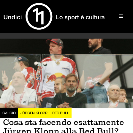
CALCIO
JÜRGEN KLOPP
RED BULL
Cosa sta facendo esattamente
Jürgen Klopp alla Red Bull?