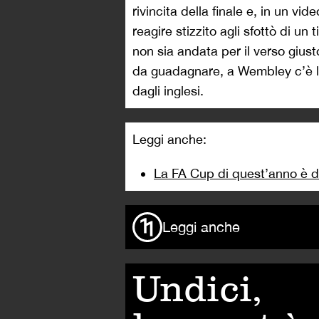
rivincita della finale e, in un v
reagire stizzito agli sfottò di un
non sia andata per il verso giu
da guadagnare, a Wembley c’è la
dagli inglesi.
Leggi anche:
La FA Cup di quest’anno è 
Leggi anche
Undici,