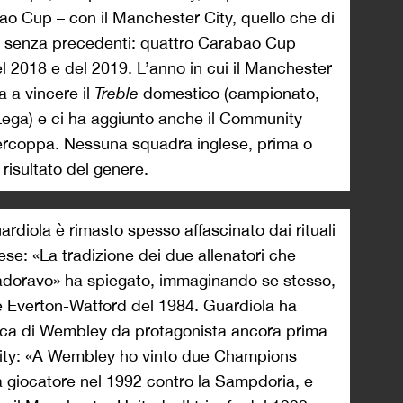
abao Cup – con il Manchester City, quello che di
te senza precedenti: quattro Carabao Cup
del 2018 e del 2019. L’anno in cui il Manchester
a a vincere il
Treble
domestico (campionato,
Lega) e ci ha aggiunto anche il Community
percoppa. Nessuna squadra inglese, prima o
 risultato del genere.
diola è rimasto spesso affascinato dai rituali
nese: «La tradizione dei due allenatori che
’adoravo» ha spiegato, immaginando se stesso,
le Everton-Watford del 1984. Guardiola ha
stica di Wembley da protagonista ancora prima
ity: «A Wembley ho vinto due Champions
a giocatore nel 1992 contro la Sampdoria, e