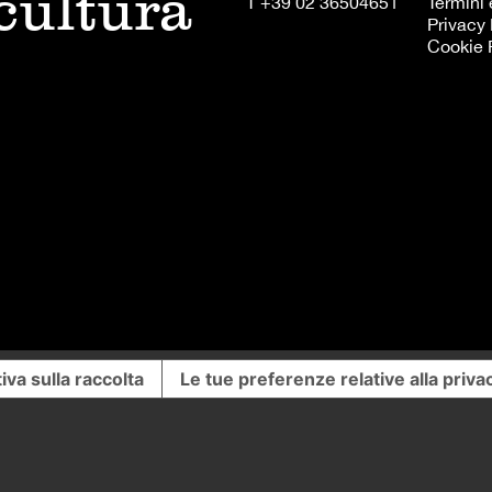
 cultura
T +39 02 36504651
Termini 
Privacy 
Cookie 
iva sulla raccolta
Le tue preferenze relative alla priva