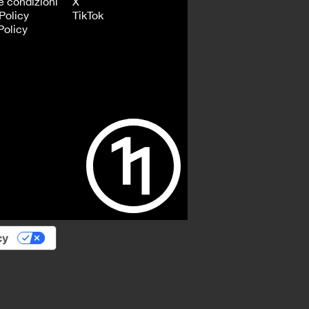
e condizioni
X
Policy
TikTok
Policy
cy