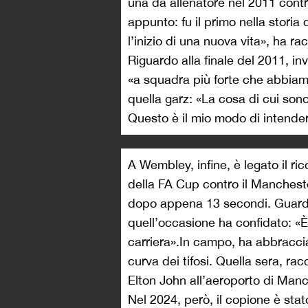
una da allenatore nel 2011 contro
appunto: fu il primo nella stor
l’inizio di una nuova vita», ha r
Riguardo alla finale del 2011, 
«a squadra più forte che abbiamo
quella garz: «La cosa di cui sono
Questo è il mio modo di intendere
A Wembley, infine, è legato il ri
della FA Cup contro il Manchest
dopo appena 13 secondi. Guardi
quell’occasione ha confidato: «È 
carriera».In campo, ha abbracciat
curva dei tifosi. Quella sera, ra
Elton John all’aeroporto di Manc
Nel 2024, però, il copione è stat