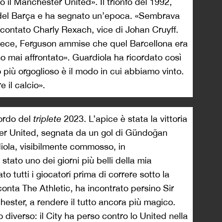
 il Manchester United». Il trionfo del 1992,
ia del Barça e ha segnato un’epoca. «Sembrava
accontato Charly Rexach, vice di Johan Cruyff.
invece, Ferguson ammise che quel Barcellona era
 mai affrontato». Guardiola ha ricordato così
 più orgoglioso è il modo in cui abbiamo vinto.
 il calcio».
cordo del
triplete
2023. L’apice è stata la vittoria
er United, segnata da un gol di Gündoğan
ola, visibilmente commosso, in
stato uno dei giorni più belli della mia
o tutti i giocatori prima di correre sotto la
cconta The Athletic, ha incontrato persino Sir
hester, a rendere il tutto ancora più magico.
o diverso: il City ha perso contro lo United nella