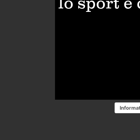
lo sport è
Informat