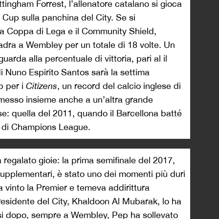
tingham Forrest, l’allenatore catalano si gioca
A Cup sulla panchina del City. Se si
la Coppa di Lega e il Community Shield,
adra a Wembley per un totale di 18 volte. Un
uarda alla percentuale di vittoria, pari al il
i Nuno Espirito Santos sarà la settima
p per i
Citizens
, un record del calcio inglese di
a messo insieme anche a un’altra grande
se: quella del 2011, quando il Barcellona batté
le di Champions League.
galato gioie: la prima semifinale del 2017,
supplementari, è stato uno dei momenti più duri
 vinto la Premier e temeva addirittura
presidente del City, Khaldoon Al Mubarak, lo ha
esi dopo, sempre a Wembley, Pep ha sollevato