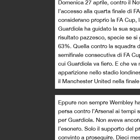
Domenica 27 aprile, contro il Not
l’accesso alla quarta finale di F
considerano proprio la FA Cup, 
Guardiola ha guidato la sua squ
risultato pazzesco, specie se si g
63%. Quella contro la squadra d
semifinale consecutiva di FA Cu
cui Guardiola va fiero. E che v
apparizione nello stadio londine
il Manchester United nella fina
Eppure non sempre Wembley ha re
persa contro l’Arsenal ai tempi 
per Guardiola. Non aveva ancora
l’esonero. Solo il supporto del 
convinto a proseguire. Dieci m