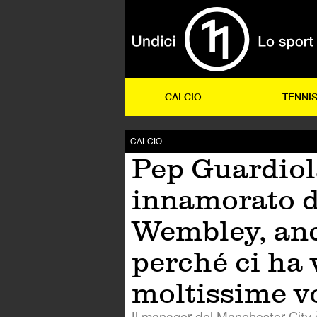
CALCIO
TENNI
CALCIO
Pep Guardiol
innamorato d
Wembley, an
perché ci ha 
moltissime v
Il manager del Manchester City