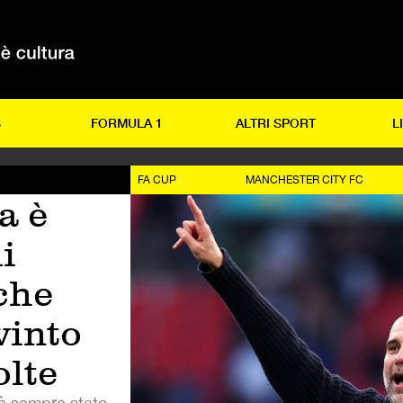
S
FORMULA 1
ALTRI SPORT
L
FA CUP
MANCHESTER CITY FC
a è
i
che
vinto
olte
 è sempre stato