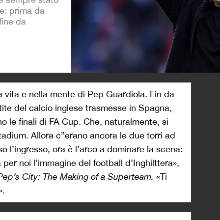
se: prima da
fine da
>
 vita e nella mente di Pep Guardiola. Fin da
ite del calcio inglese trasmesse in Spagna,
no le finali di FA Cup. Che, naturalmente, si
adium. Allora c”erano ancora le due torri ad
o l’ingresso, ora è l’arco a dominare la scena:
 per noi l’immagine del football d’Inghilttera»,
Pep’s City: The Making of a Superteam.
«Ti
».