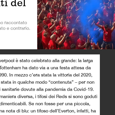
ti del
no raccontato
ato e contrario.
>
verpool è stato celebrato alla grande: la larga
il Tottenham ha dato via a una festa attesa da
990. In mezzo c’era stata la vittoria del 2020,
a stata in qualche modo “contenuta” – per non
oni sanitarie dovute alla pandemia da Covid-19.
aniera diversa, i tifosi dei Reds si sono goduti
imenticabili. Se non fosse per una piccola,
a nota di blu: un tifoso dell’Everton, infatti, ha