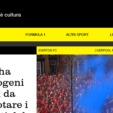
S
FORMULA 1
ALTRI SPORT
L
EVERTON FC
LIVERPOOL 
 ha
ogeni
i da
tare i