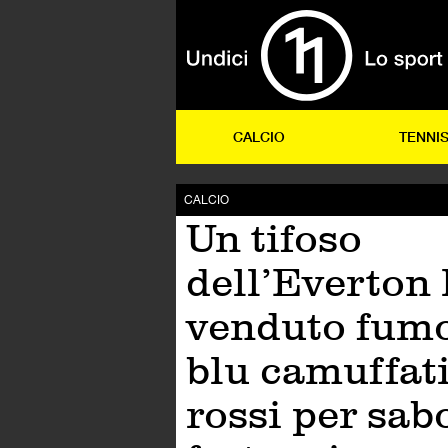
CALCIO
TENNI
CALCIO
Un tifoso
dell’Everton
venduto fum
blu camuffat
rossi per sabo