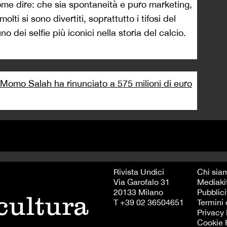
Come dire: che sia spontaneità e puro marketing,
olti si sono divertiti, soprattutto i tifosi del
no dei selfie più iconici nella storia del calcio.
, Momo Salah ha rinunciato a 575 milioni di euro
Rivista Undici
Chi sia
Via Garofalo 31
Mediaki
20133 Milano
Pubblici
 cultura
T +39 02 36504651
Termini 
Privacy 
Cookie 