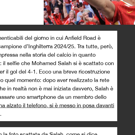
>
nticabili del giorno in cui Anfield Road è
 campione d’Inghilterra 2024/25. Tra tutte, però,
pressa nella storia del calcio in quanto
il selfie che Mohamed Salah si è scattato con
per il gol del 4-1. Ecco una breve ricostruzione
to quel momento: dopo aver realizzato la rete
he in realtà non è mai iniziata davvero, Salah è
 passare uno smartphone da un membro dello
ha alzato il telefono, si è messo in posa davanti
.
n la foto scattata da Salah, come si dice