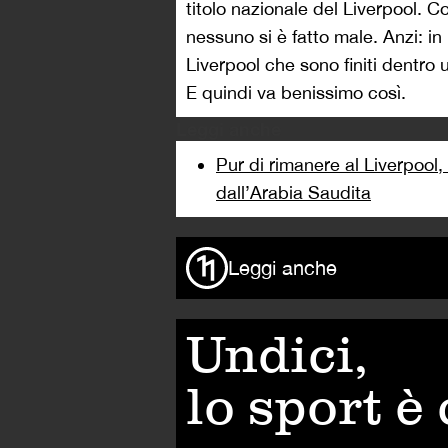
titolo nazionale del Liverpool. 
nessuno si è fatto male. Anzi: in m
Liverpool che sono finiti dentro u
E quindi va benissimo così.
Leggi anche
Pur di rimanere al Liverpool
dall’Arabia Saudita
Leggi anche
Undici,
lo sport è