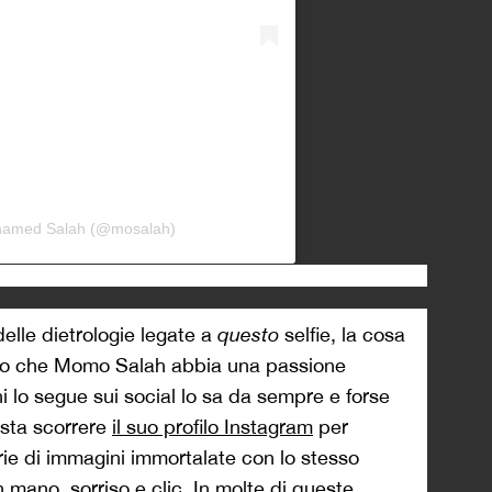
ohamed Salah (@mosalah)
elle dietrologie legate a
questo
selfie, la cosa
fatto che Momo Salah abbia una passione
hi lo segue sui social lo sa da sempre e forse
sta scorrere
il suo profilo Instagram
per
rie di immagini immortalate con lo stesso
 mano, sorriso e clic. In molte di queste