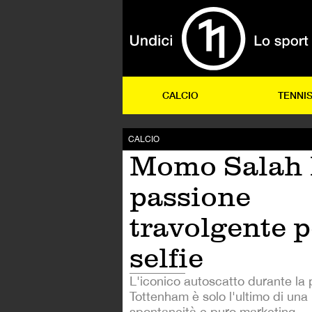
CALCIO
TENNI
CALCIO
Momo Salah 
passione
travolgente p
selfie
L'iconico autoscatto durante la p
Tottenham è solo l'ultimo di una 
spontaneità e puro marketing.