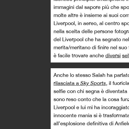
immagini dal sapore più che spon
molte altre è insieme ai suoi co
Liverpool, in aereo, al centro sp
nella scelta delle persone fotogra
del Liverpool che ha segnato nell
merita/meritano di finire nel su
è facile trovare anche
diversi
sel
Anche lo stesso Salah ha parlat
rilasciata a
Sky Sports
, il fuori
selfie con chi segna è diventata 
sono reso conto che la cosa fun
Liverpool e lui mi ha incoraggia
innocente mania si è trasformata
all’esplosione definitiva di Anfi