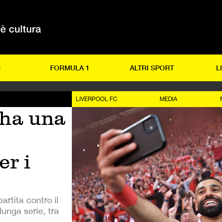
S
FORMULA 1
ALTRI SPORT
L
LIVERPOOL FC
MEDIA
ha una
er i
artita contro il
lunga serie, tra