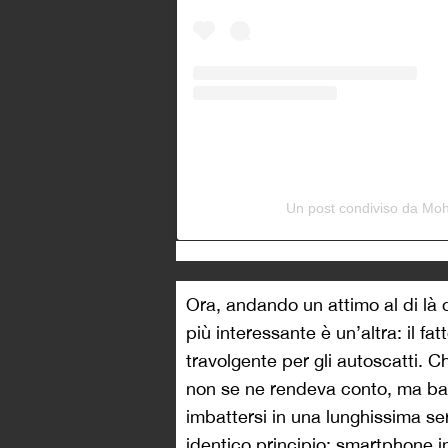
Un post condiviso da M
Ora, andando un attimo al di là d
più interessante è un’altra: il 
travolgente per gli autoscatti. C
non se ne rendeva conto, ma ba
imbattersi in una lunghissima se
identico principio: smartphone in