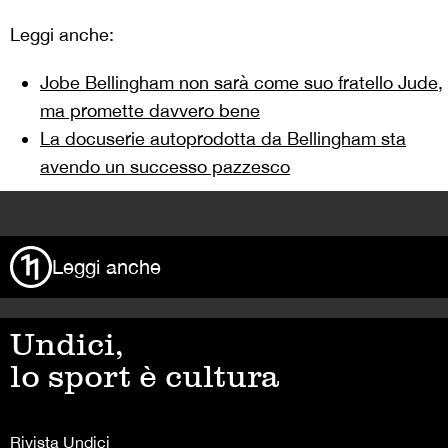
Leggi anche:
Jobe Bellingham non sarà come suo fratello Jude,
ma promette davvero bene
La docuserie autoprodotta da Bellingham sta
avendo un successo pazzesco
>
Leggi anche
Undici,
lo sport è cultura
Rivista Undici