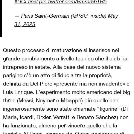
#UCLfinal
pic.twitter.com/B32nrshTRb
— Paris Saint-Germain (@PSG_inside)
May
31, 2025
Questo processo di maturazione si inserisce nel
grande cambiamento a livello tecnico che il club ha
intrapreso in estate. Alla base del nuovo sistema
parigino c’è un atto di fiducia tra la proprietà,
definita da Del Piero «presente ma non invadente» e
Luis Enrique. L’esperimento molto americano dei big
three (Messi, Neymar e Mbappé) più quelle che
ingenerosamente sono state chiamate “figurine” (Di
Maria, Icardi, Drxler, Verratti e Renato Sánchez) non
ha funzionato, almeno per vincere quello che la
famiglia Al Thani, sovrana del Qatar, desiderava di