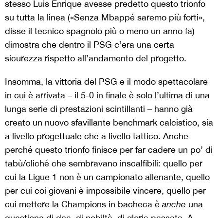
stesso Luis Enrique avesse predetto questo trionfo
su tutta la linea («Senza Mbappé saremo più forti»,
disse il tecnico spagnolo più o meno un anno fa)
dimostra che dentro il PSG c’era una certa
sicurezza rispetto all’andamento del progetto.
Insomma, la vittoria del PSG e il modo spettacolare
in cui è arrivata – il 5-0 in finale è solo l’ultima di una
lunga serie di prestazioni scintillanti – hanno già
creato un nuovo sfavillante benchmark calcistico, sia
a livello progettuale che a livello tattico. Anche
perché questo trionfo finisce per far cadere un po’ di
tabù/cliché che sembravano inscalfibili: quello per
cui la Ligue 1 non è un campionato allenante, quello
per cui coi giovani è impossibile vincere, quello per
cui mettere la Champions in bacheca è
anche
una
questione di dna, di nobiltà, di gloria passata. A