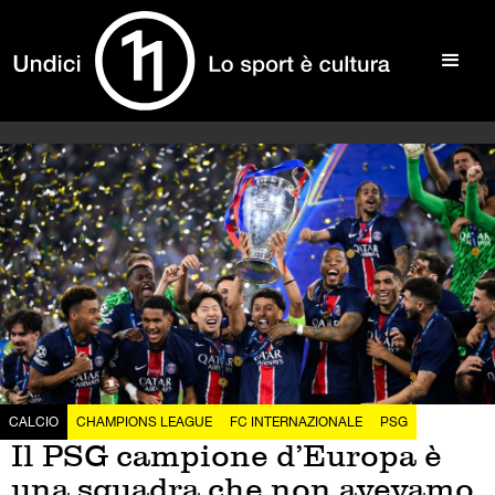
CALCIO
CHAMPIONS LEAGUE
FC INTERNAZIONALE
PSG
Il PSG campione d’Europa è
una squadra che non avevamo