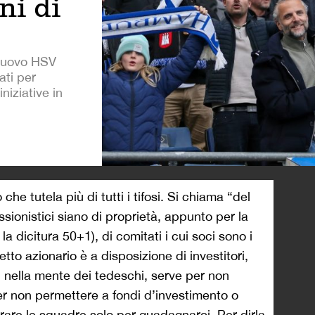
ni di
l nuovo HSV
ati per
iniziative in
>
he tutela più di tutti i tifosi. Si chiama “del
sionistici siano di proprietà, appunto per la
a dicitura 50+1), di comitati i cui soci sono i
chetto azionario è a disposizione di investitori,
, nella mente dei tedeschi, serve per non
er non permettere a fondi d’investimento o
rare le squadre solo per guadagnarci. Per dirla