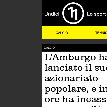
CALCIO
TENNI
CALCIO
L’Amburgo h
lanciato il su
azionariato
popolare, e in
ore ha incass