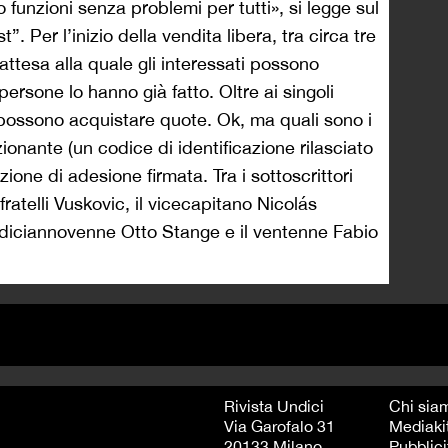
o funzioni senza problemi per tutti», si legge sul
t”. Per l’inizio della vendita libera, tra circa tre
’attesa alla quale gli interessati possono
 persone lo hanno già fatto. Oltre ai singoli
 possono acquistare quote. Ok, ma quali sono i
ionante (un codice di identificazione rilasciato
ione di adesione firmata. Tra i sottoscrittori
 fratelli Vuskovic, il vicecapitano
Nicolás
il diciannovenne Otto Stange e il ventenne Fabio
Rivista Undici
Chi sia
Via Garofalo 31
Mediaki
20133 Milano
Pubblici