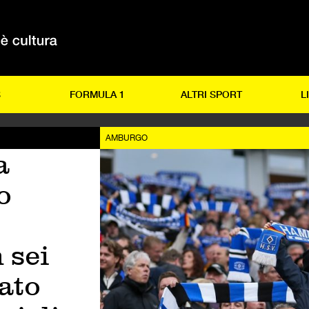
S
FORMULA 1
ALTRI SPORT
L
AMBURGO
a
o
 sei
ato