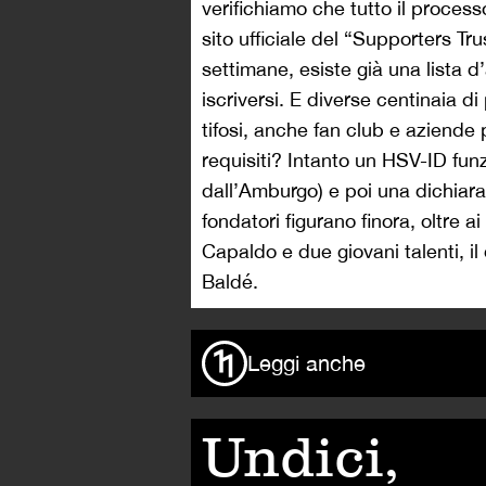
verifichiamo che tutto il process
sito ufficiale del “Supporters Trus
settimane, esiste già una lista d
iscriversi. E diverse centinaia di
tifosi, anche fan club e aziende
requisiti? Intanto un HSV-ID funz
dall’Amburgo) e poi una dichiaraz
fondatori figurano finora, oltre ai
Capaldo
e due giovani talenti, 
Baldé.
Leggi anche
Undici,