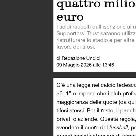
quattro milio
euro
I soldi raccolti dall'iscrizione a
Supporters' Trust saranno utilizz
ristrutturare lo stadio e per altre 
favore dei tifosi.
di Redazione Undici
09 Maggio 2026 alle 13:46
C’è una legge nel calcio tedesco c
50+1” e impone che i club profes
maggioranza delle quote (da qui l
tifosi stessi. Per il resto, il pac
privati o aziende. Questa regola
svendere il cuore del
fussball
, p
grandi società straniere di comp