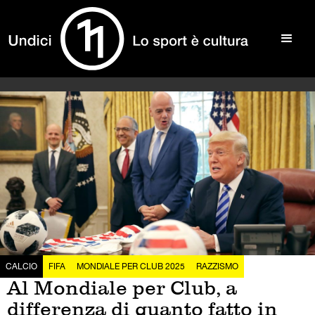
CALCIO
FIFA
MONDIALE PER CLUB 2025
RAZZISMO
Al Mondiale per Club, a
differenza di quanto fatto in