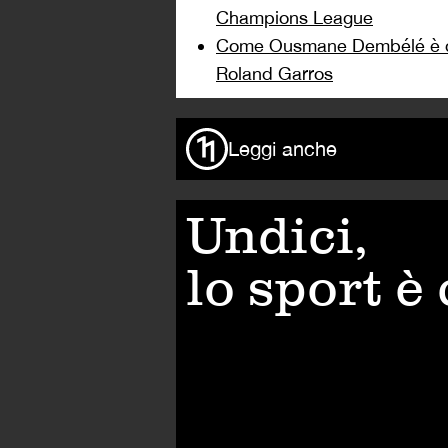
Champions League
Come Ousmane Dembélé è div
Roland Garros
Leggi anche
Undici,
lo sport è