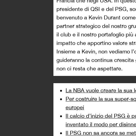
Francia che negli USA. In questo
presidente di QSI e del PSG, sono
benvenuto a Kevin Durant come a
partner strategico del nostro g
il club e il nostro portafoglio p
impatto che apportino valore str
Insieme a Kevin, non vediamo l’o
guideranno la continua crescita
non ci resta che aspettare.
Leggi anche
La NBA vuole creare la sua l
Per costruire la sua super-s
europei
Il calcio d’inizio del PSG è 
inventato il modo per disinne
Il PSG non sa ancora se mette