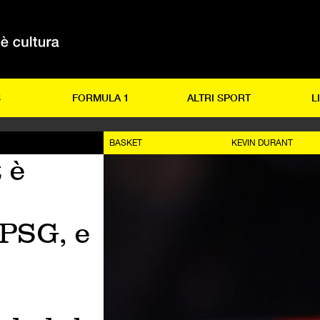
S
FORMULA 1
ALTRI SPORT
L
BASKET
KEVIN DURANT
 è
 PSG, e