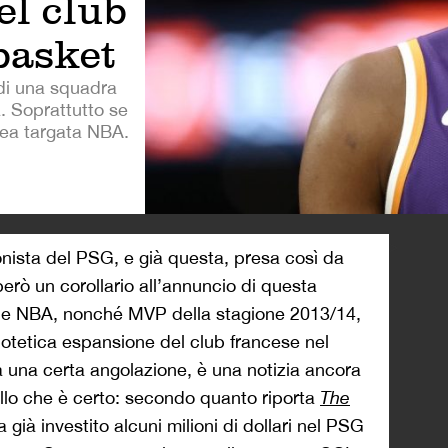
el club
basket
ndi una squadra
. Soprattutto se
pea targata NBA.
>
onista del PSG, e già questa, presa così da
erò un corollario all’annuncio di questa
one NBA, nonché MVP della stagione 2013/14,
ipotetica espansione del club francese nel
a una certa angolazione, è una notizia ancora
lo che è certo: secondo quanto riporta
The
 già investito alcuni milioni di dollari nel PSG