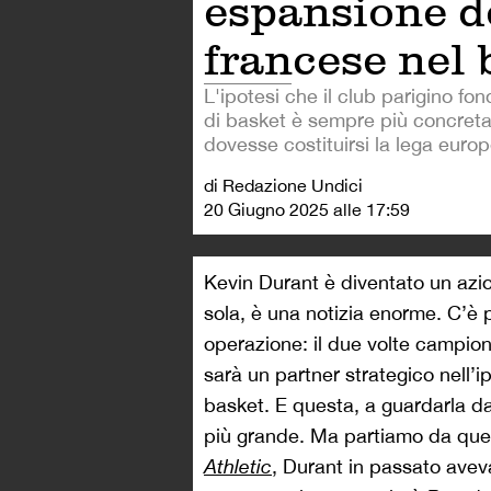
espansione d
francese nel 
L'ipotesi che il club parigino fo
di basket è sempre più concreta
dovesse costituirsi la lega euro
di Redazione Undici
20 Giugno 2025 alle 17:59
Kevin Durant è diventato un azi
sola, è una notizia enorme. C’è p
operazione: il due volte campi
sarà un partner strategico nell’
basket. E questa, a guardarla d
più grande. Ma partiamo da quel
Athletic
, Durant in passato aveva