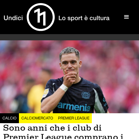
CALCIO
CALCIOMERCATO
PREMIER LEAGUE
Sono anni che i club di
Premier League comprano i