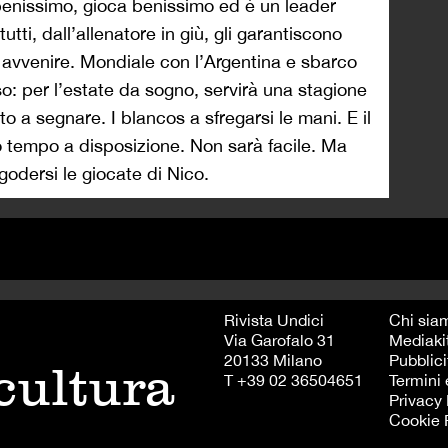
nissimo, gioca benissimo ed è un leader
tti, dall’allenatore in giù, gli garantiscono
o avvenire. Mondiale con l’Argentina e sbarco
nso: per l’estate da sogno, servirà una stagione
ato a segnare. I blancos a sfregarsi le mani. E il
o tempo a disposizione. Non sarà facile. Ma
godersi le giocate di Nico.
Rivista Undici
Chi sia
Via Garofalo 31
Mediaki
20133 Milano
Pubblici
 cultura
T +39 02 36504651
Termini 
Privacy 
Cookie 