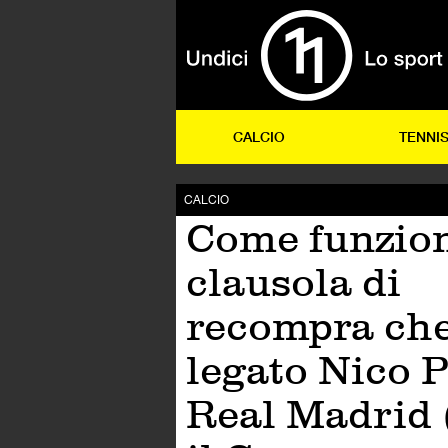
CALCIO
TENNI
CALCIO
Come funzion
clausola di
recompra che
legato Nico P
Real Madrid 