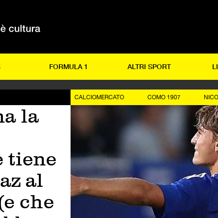
S
FORMULA 1
ALTRI SPORT
L
CALCIOMERCATO
COMO 1907
NICO
a la
 tiene
az al
(e che