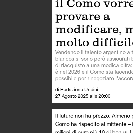
il Como vorr
provare a
modificare, 
molto difficil
Vendendo il talento argentino a tit
blancos si sono però assicurati 
di riacquisto a una modica cifra:
è nel 2026 e il Como sta facendo 
possibile per rinegoziare l'accor
di Redazione Undici
27 Agosto 2025 alle 20:00
Il futuro non ha prezzo. Almeno p
Como ha rispedito al mittente – 
milioni di euro più 10 di bonus. 