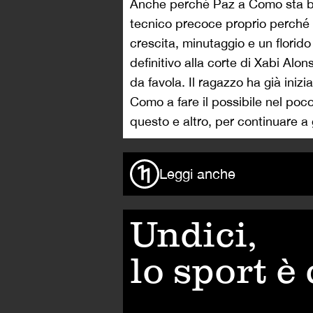
Anche perché Paz a Como sta be
tecnico precoce proprio perché tu
crescita, minutaggio e un florid
definitivo alla corte di Xabi Alo
da favola. Il ragazzo ha già inizi
Como a fare il possibile nel poc
questo e altro, per continuare a 
Leggi anche
Undici,
lo sport è