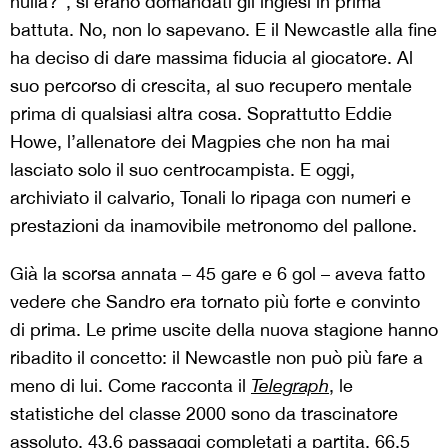
nulla?”, si erano domandati gli inglesi in prima
battuta. No, non lo sapevano. E il Newcastle alla fine
ha deciso di dare massima fiducia al giocatore. Al
suo percorso di crescita, al suo recupero mentale
prima di qualsiasi altra cosa. Soprattutto Eddie
Howe, l’allenatore dei Magpies che non ha mai
lasciato solo il suo centrocampista. E oggi,
archiviato il calvario, Tonali lo ripaga con numeri e
prestazioni da inamovibile metronomo del pallone.
Già la scorsa annata – 45 gare e 6 gol – aveva fatto
vedere che Sandro era tornato più forte e convinto
di prima. Le prime uscite della nuova stagione hanno
ribadito il concetto: il Newcastle non può più fare a
meno di lui. Come racconta il
Telegraph
, le
statistiche del classe 2000 sono da trascinatore
assoluto. 43,6 passaggi completati a partita, 66,5