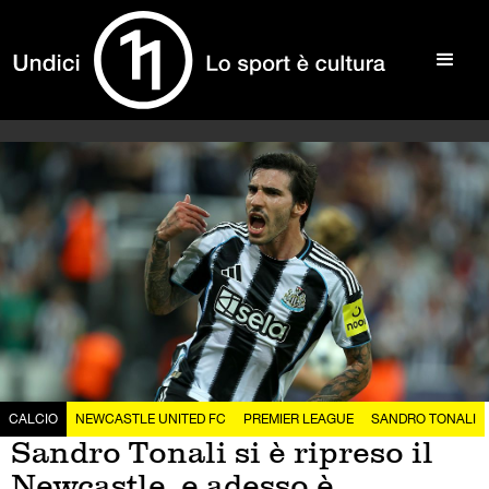
CALCIO
NEWCASTLE UNITED FC
PREMIER LEAGUE
SANDRO TONALI
Sandro Tonali si è ripreso il
Newcastle, e adesso è