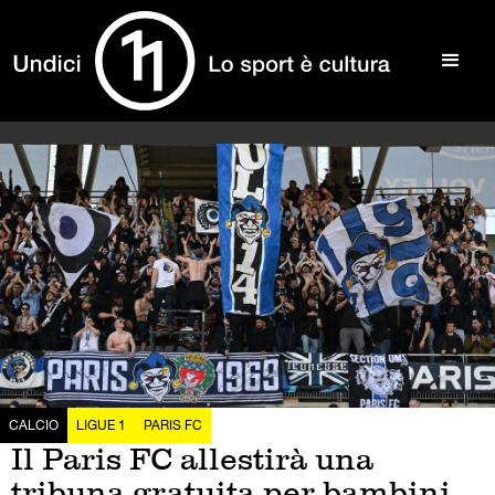
CALCIO
LIGUE 1
PARIS FC
Il Paris FC allestirà una
tribuna gratuita per bambini