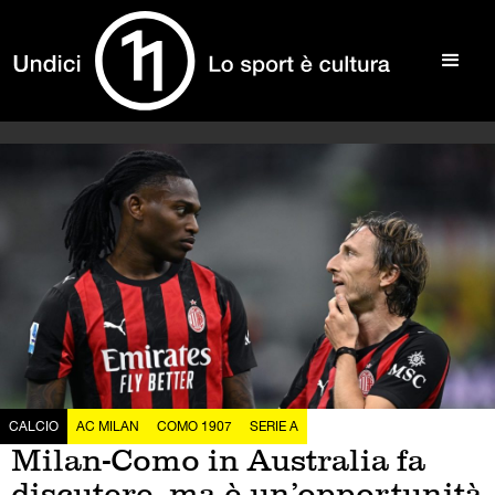
CALCIO
AC MILAN
COMO 1907
SERIE A
Milan-Como in Australia fa
discutere, ma è un’opportunità