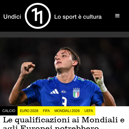
CALCIO
EURO 2028
FIFA
MONDIALI 2026
UEFA
Le qualificazioni ai Mondiali e
agli Europei potrebbero