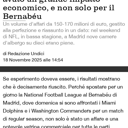
economico, e non solo per il
Bernabéu
Un volume d'affari da 150-170 milioni di euro, gestito
alla perfezione e riassunto in un dato: nel weekend
di NFL, in bassa stagione, a Madrid nove camere
d'albergo su dieci erano piene.
di Redazione Undici
18 Novembre 2025 alle 14:54
Se esperimento doveva essere, i risultati mostrano
che è decisamente riuscito. Perché spostare per un
giorno la National Football League al Bernabéu di
Madrid, dove domenica si sono affrontati i Miami
Dolphins e i Washington Commanders per un match
di regular season, non solo è stato un affare e una
notevole vetrina commerciale per tutte le parti