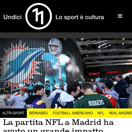
ALTRI SPORT
BERNABÉU
FOOTBALL AMERICANO
NFL
REAL MADRID
La partita NFL a Madrid ha
avuto un grande impatto