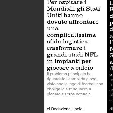
Per ospitare i
L
Mondiali, gli Stati
K
Uniti hanno
d
dovuto affrontare
p
una
d
complicatissima
a
sfida logistica:
P
trasformare i
N
grandi stadi NFL
S
in impianti per
a
giocare a calcio
d
Il problema principale ha
G
riguardato i campi da gioco,
c
visto che la lega di football non
e
obbliga le sue squadre a
an
giocare su erba naturale.
cl
s
di Redazione Undici
d