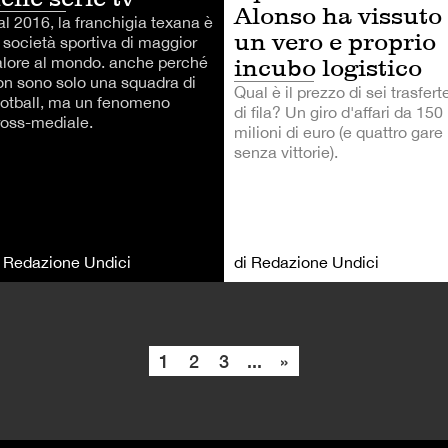
Alonso ha vissuto
al 2016, la franchigia texana è
un vero e proprio
a società sportiva di maggior
alore al mondo. anche perché
incubo logistico
on sono solo una squadra di
Qual è il prezzo di sei trasfert
ootball, ma un fenomeno
di fila? Un giro d'affari da 150
ross-mediale.
milioni di euro (e quattro gare
senza vittorie).
i Redazione Undici
di Redazione Undici
1
2
3
...
»