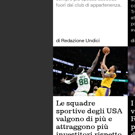
fuori dai club di appartenenza.
c
T
a
p
av
di Redazione Undici
d
AL
Le squadre
I
sportive degli USA
v
valgono di più e
R
attraggono più
p
investitori rispetto
d