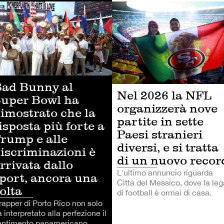
LCIO
ALTRI SPORT
ad Bunny al
Nel 2026 la NFL
uper Bowl ha
organizzerà nove
imostrato che la
partite in sette
isposta più forte a
Paesi stranieri
rump e alle
diversi, e si tratta
iscriminazioni è
di un nuovo recor
rrivata dallo
L'ultimo annuncio riguarda
port, ancora una
Città del Messico, dove la leg
olta
di football è ormai di casa.
 rapper di Porto Rico non solo
 interpretato alla perfezione il
entimento panamericano