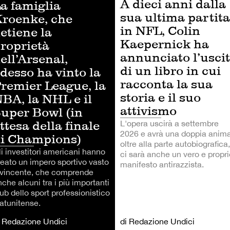
A dieci anni dalla
a famiglia
sua ultima partita
roenke, che
in NFL, Colin
etiene la
Kaepernick ha
roprietà
annunciato l’usci
ell’Arsenal,
di un libro in cui
desso ha vinto la
racconta la sua
remier League, la
storia e il suo
BA, la NHL e il
attivismo
uper Bowl (in
ttesa della finale
L'opera uscirà a settembre
2026 e avrà una doppia anima
i Champions)
oltre alla parte autobiografica,
li investitori americani hanno
ci sarà anche un vero e propri
reato un impero sportivo vasto
manifesto antirazzista.
 vincente, che comprende
che alcuni tra i più importanti
ub dello sport professionistico
tatunitense.
i Redazione Undici
di Redazione Undici