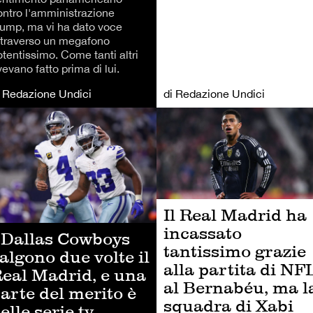
ontro l'amministrazione
rump, ma vi ha dato voce
ttraverso un megafono
otentissimo. Come tanti altri
evano fatto prima di lui.
i Redazione Undici
di Redazione Undici
TRI SPORT
ALTRI SPORT
Il Real Madrid ha
incassato
 Dallas Cowboys
tantissimo grazie
algono due volte il
alla partita di NF
eal Madrid, e una
al Bernabéu, ma l
arte del merito è
squadra di Xabi
elle serie tv