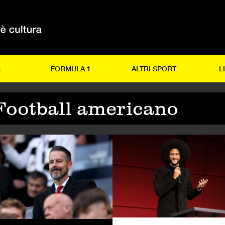
S
FORMULA 1
ALTRI SPORT
L
Football americano
LCIO
CALCIO