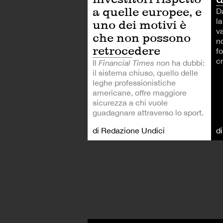
a quelle europee, e
D
l
uno dei motivi è
v
che non possono
n
retrocedere
f
c
Il
Financial Times
non ha dubbi:
il sistema chiuso, quello delle
leghe professionistiche
americane, offre maggiore
sicurezza a chi vuole
guadagnare attraverso lo sport.
di Redazione Undici
d