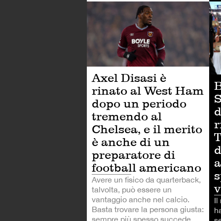
CA
Axel Disasi è
B
rinato al West Ham
S
dopo un periodo
d
tremendo al
r
Chelsea, e il merito
T
è anche di un
d
preparatore di
a
football americano
s
Avere un fisico da quarterback,
v
talvolta, può essere un
vantaggio anche nel calcio.
Il
Basta trovare la persona giusta:
ha
sempre più spesso succede
s