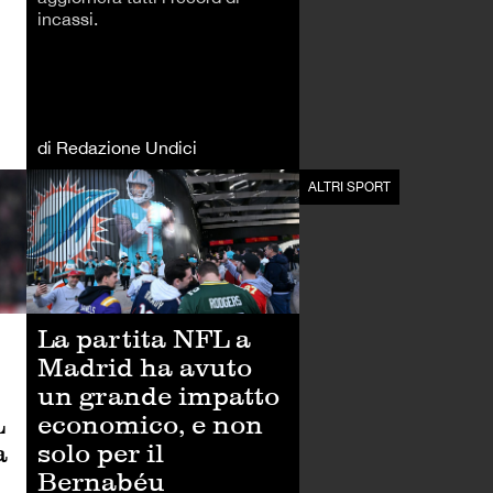
incassi.
di Redazione Undici
CALCIO
ALTRI SPORT
La partita NFL a
Madrid ha avuto
un grande impatto
L
economico, e non
a
solo per il
Bernabéu