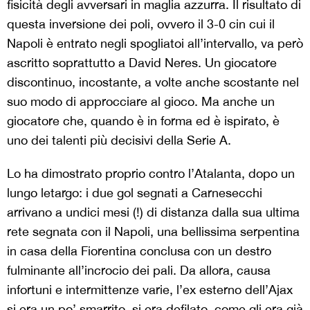
fisicità degli avversari in maglia azzurra. Il risultato di
questa inversione dei poli, ovvero il 3-0 cin cui il
Napoli è entrato negli spogliatoi all’intervallo, va però
ascritto soprattutto a David Neres. Un giocatore
discontinuo, incostante, a volte anche scostante nel
suo modo di approcciare al gioco. Ma anche un
giocatore che, quando è in forma ed è ispirato, è
uno dei talenti più decisivi della Serie A.
Lo ha dimostrato proprio contro l’Atalanta, dopo un
lungo letargo: i due gol segnati a Carnesecchi
arrivano a undici mesi (!) di distanza dalla sua ultima
rete segnata con il Napoli, una bellissima serpentina
in casa della Fiorentina conclusa con un destro
fulminante all’incrocio dei pali. Da allora, causa
infortuni e intermittenze varie, l’ex esterno dell’Ajax
si era un po’ smarrito, si era defilato, come gli era già