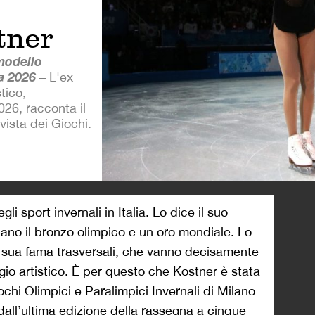
tner
modello
na 2026
– L'ex
tico,
26, racconta il
vista dei Giochi.
>
i sport invernali in Italia. Lo dice il suo
cano il bronzo olimpico e un oro mondiale. Lo
la sua fama trasversali, che vanno decisamente
ggio artistico. È per questo che Kostner è stata
hi Olimpici e Paralimpici Invernali di Milano
 dall’ultima edizione della rassegna a cinque