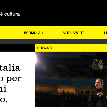
S
FORMULA 1
ALTRI SPORT
L
INTERVISTE
talia
o per
hi
o,