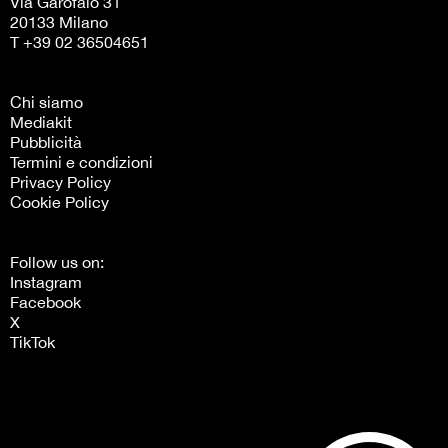
Via Garofalo 31
20133 Milano
T +39 02 36504651
Chi siamo
Mediakit
Pubblicità
Termini e condizioni
Privacy Policy
Cookie Policy
Follow us on:
Instagram
Facebook
X
TikTok