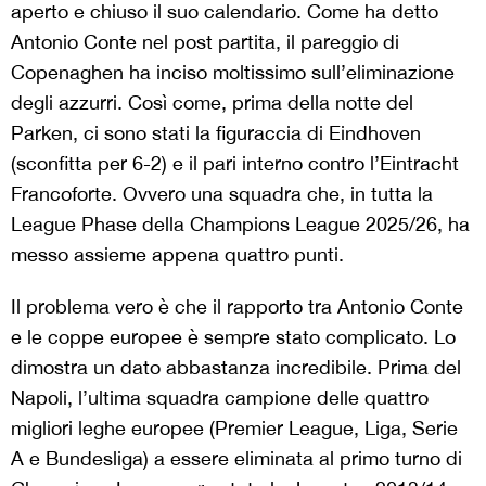
aperto e chiuso il suo calendario. Come ha detto
Antonio Conte nel post partita, il pareggio di
Copenaghen ha inciso moltissimo sull’eliminazione
degli azzurri. Così come, prima della notte del
Parken, ci sono stati la figuraccia di Eindhoven
(sconfitta per 6-2) e il pari interno contro l’Eintracht
Francoforte. Ovvero una squadra che, in tutta la
League Phase della Champions League 2025/26, ha
messo assieme appena quattro punti.
Il problema vero è che il rapporto tra Antonio Conte
e le coppe europee è sempre stato complicato. Lo
dimostra un dato abbastanza incredibile. Prima del
Napoli, l’ultima squadra campione delle quattro
migliori leghe europee (Premier League, Liga, Serie
A e Bundesliga) a essere eliminata al primo turno di