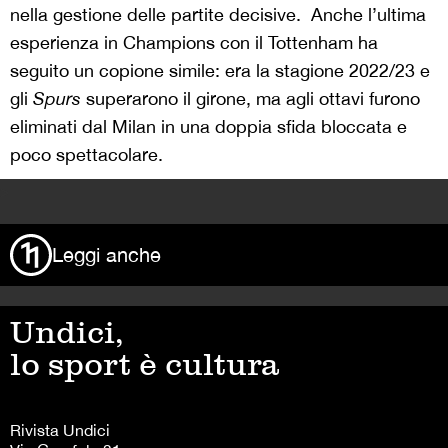
nella gestione delle partite decisive. Anche l’ultima
esperienza in Champions con il Tottenham ha
seguito un copione simile: era la stagione 2022/23 e
gli
Spurs
superarono il girone, ma agli ottavi furono
eliminati dal Milan in una doppia sfida bloccata e
poco spettacolare.
>
Leggi anche
Undici,
lo sport è cultura
Rivista Undici