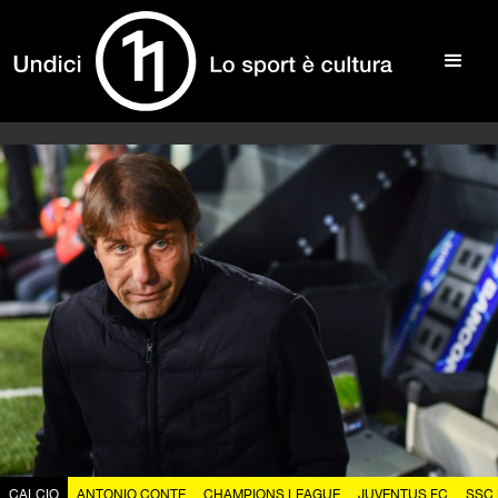
CALCIO
ANTONIO CONTE
CHAMPIONS LEAGUE
JUVENTUS FC
SSC 