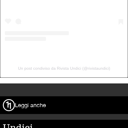
Un post condiviso da Rivista Undici (@rivistaundici)
>
Leggi anche
Undici,