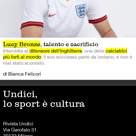
Lucy Bronze
, talento e sacrificio
Intervista al
difensore dell'Inghilterra
, una delle
calciatrici
più forti al mondo
: il suo successo parte da lontano, e non è
mai stato scontato.
di Bianca Felicori
Undici,
lo sport è cultura
Rivista Undici
Via Garofalo 31
20133 Milano