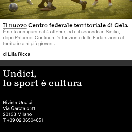
Il nuovo Centro federale territoriale di Gela
È stato inaugurato il 4 ottobre, ed è il secondo in Sicilia,
dopo Palermo. Continua l’attenzione della Federazione al
territorio e ai più giovani.
di Lilia Ricca
Undici,
lo sport è cultura
Rivista Undici
Via Garofalo 31
20133 Milano
T +39 02 36504651