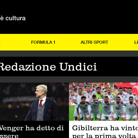
S
FORMULA 1
ALTRI SPORT
L
Redazione Undici
LCIO
CALCIO
enger ha detto di
Gibilterra ha vint
ssere
per la prima volta