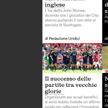
inglese
d
s
L'ha detto John Stones,
dicendo che i giocatori del City
A
stanno portando il loro stile al
P
servizio di Southgate.
di Redazione Undici
d
CA
Il successo delle
N
partite tra vecchie
s
glorie
Q
e
Organizzate per scopi benefici,
1
si sono subito rivelate un ottimo
d
modo per rafforzare l'immagine