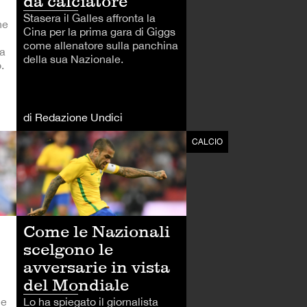
da calciatore
Stasera il Galles affronta la
he
Cina per la prima gara di Giggs
come allenatore sulla panchina
ia
della sua Nazionale.
.
di Redazione Undici
CALCIO
CALCIO
Come le Nazionali
scelgono le
avversarie in vista
del Mondiale
Lo ha spiegato il giornalista
le