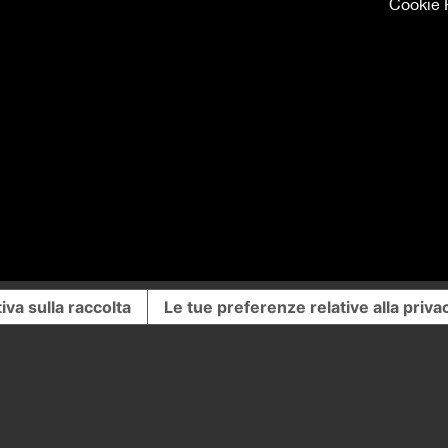
Cookie 
iva sulla raccolta
Le tue preferenze relative alla priva