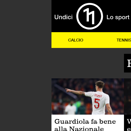
CALCIO
TENNI
CA
Guardiola fa bene
W
alla Nazionale
e