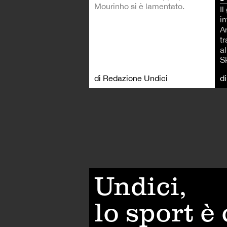
Mourinho si è lamentato.
I
i
A
tr
a
Sk
di Redazione Undici
d
Undici,
lo sport è