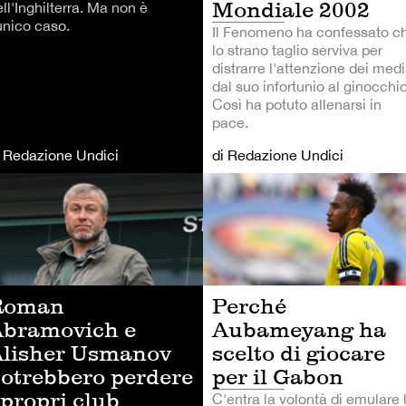
Mondiale 2002
ll'Inghilterra. Ma non è
unico caso.
Il Fenomeno ha confessato c
lo strano taglio serviva per
distrarre l'attenzione dei med
dal suo infortunio al ginocchio
Così ha potuto allenarsi in
pace.
i Redazione Undici
di Redazione Undici
LCIO
CALCIO
Roman
Perché
bramovich e
Aubameyang ha
lisher Usmanov
scelto di giocare
otrebbero perdere
per il Gabon
 propri club
C'entra la volontà di emulare 