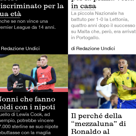
iscriminato per la
in casa
ua età
La piccola Nazionale ha
battuto per 1-0 la Lettonia,
nche se non vince una
quattro anni dopo il successo
remier League da 14 anni.
su Malta che, però, era arriva
in Portogallo.
i Redazione Undici
di Redazione Undici
LCIO
CALCIO
onni che fanno
oldi con i nipoti
Il perché della
uello di Lewis Cook, ad
sempio, potrebbe vincere
“mezzaluna” di
7.000 sterline se suo nipote
Ronaldo al
ebuttasse con la maglia