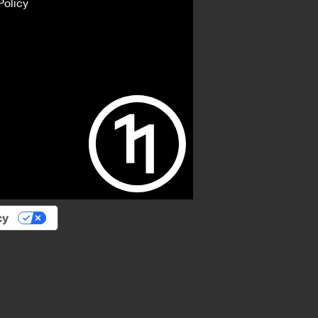
Policy
cy