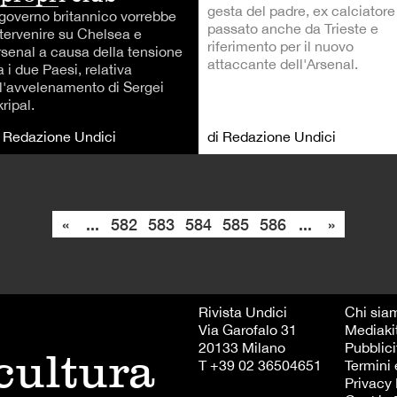
gesta del padre, ex calciatore
l governo britannico vorrebbe
passato anche da Trieste e
ntervenire su Chelsea e
riferimento per il nuovo
rsenal a causa della tensione
attaccante dell'Arsenal.
a i due Paesi, relativa
ll'avvelenamento di Sergei
ripal.
i Redazione Undici
di Redazione Undici
«
...
582
583
584
585
586
...
»
Rivista Undici
Chi sia
Via Garofalo 31
Mediaki
20133 Milano
Pubblici
 cultura
T +39 02 36504651
Termini 
Privacy 