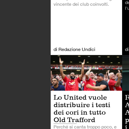
de
vincente dei club coinvolti.
l'
di Redazione Undici
d
CA
Lo United vuole
distribuire i testi
A
dei cori in tutto
A
Old Trafford
p
i
Perché si canta troppo poco, e