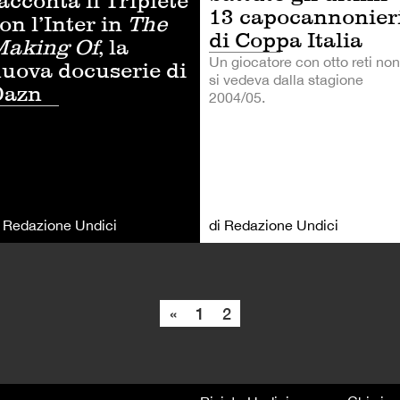
acconta il Triplete
13 capocannonier
on l’Inter in
The
di Coppa Italia
aking Of
, la
Un giocatore con otto reti non
uova docuserie di
si vedeva dalla stagione
Dazn
2004/05.
i Redazione Undici
di Redazione Undici
«
1
2