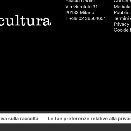
Rivista Undici
Chi sia
Via Garofalo 31
Mediaki
20133 Milano
Pubblici
 cultura
T +39 02 36504651
Termini 
Privacy 
Cookie 
iva sulla raccolta
Le tue preferenze relative alla priva