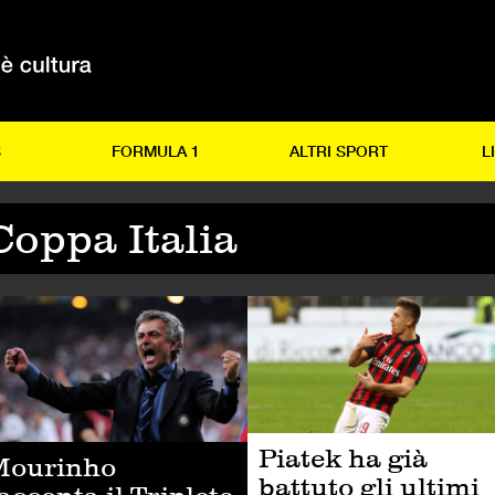
S
FORMULA 1
ALTRI SPORT
L
Coppa Italia
LCIO
CALCIO
Piatek ha già
Mourinho
battuto gli ultimi