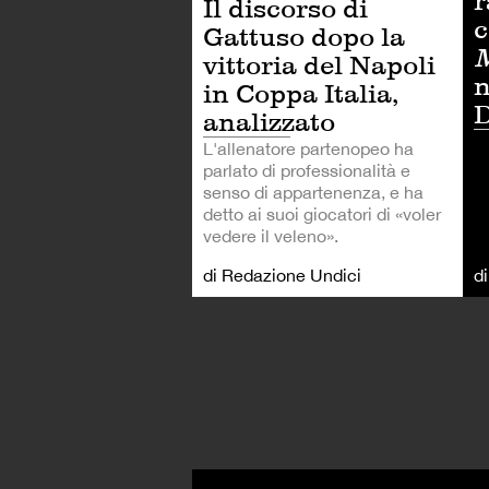
r
Il discorso di
c
Gattuso dopo la
M
vittoria del Napoli
n
in Coppa Italia,
analizzato
L'allenatore partenopeo ha
parlato di professionalità e
senso di appartenenza, e ha
detto ai suoi giocatori di «voler
vedere il veleno».
di Redazione Undici
d