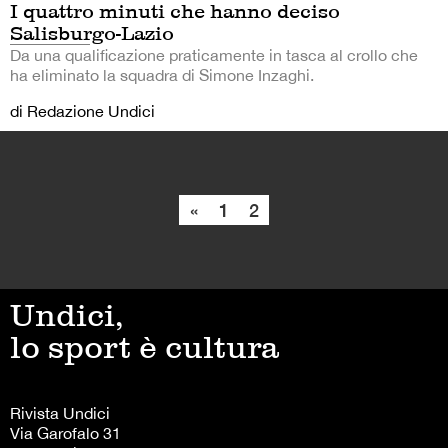
I quattro minuti che hanno deciso
Salisburgo-Lazio
Da una qualificazione praticamente in tasca al crollo che
ha eliminato la squadra di Simone Inzaghi.
di Redazione Undici
«
1
2
Undici,
lo sport è cultura
Rivista Undici
Via Garofalo 31