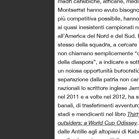
madri caraibiche, africane, medi
Montserrat hanno avuto bisogno d
più competitiva possibile, hanno 
ai quasi inesistenti campionati n
all’America del Nord e del Sud. 
stesso della squadra, a cercare n
non chiamano semplicemente “ori
della diaspora”, a indicare e so
un noiosa opportunità burocrati
separazione dalla patria non canc
nazionali lo scrittore inglese J
nel 2011 e a volte nel 2012, ha sc
banali, di trasferimenti avventur
stadi e mendicanti nel libro
Thir
outsiders: a World Cup Odissey
dalle Antille agli altopiani di Kab