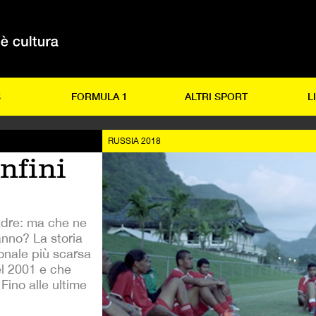
S
FORMULA 1
ALTRI SPORT
L
RUSSIA 2018
onfini
adre: ma che ne
anno? La storia
onale più scarsa
l 2001 e che
Fino alle ultime