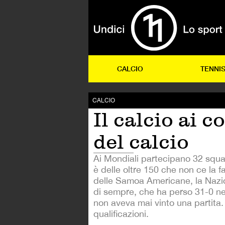
CALCIO
TENNI
CALCIO
Il calcio ai c
del calcio
Ai Mondiali partecipano 32 squ
è delle oltre 150 che non ce la f
delle Samoa Americane, la Nazi
di sempre, che ha perso 31-0 ne
non aveva mai vinto una partita. 
qualificazioni.