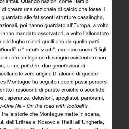
orientali. Quando nazioni come Haiti o
i creare una nazionale di calcio che fosse il
guardato alle fatiscenti strutture casalinghe,
azionali, poi hanno guardato all’Europa, a volte
Hanno mandato osservatori, a volte l’allenatore
elle leghe minori quelli che da quelle parti
undi” o “naturalizzati”, ma cose come “i figli
ttolineare un legame di sangue esistente e non
ca, come per dire: due generazioni di
ellano le vere origini. Di alcune di queste
ames Montague ha seguito i pochi passi percorsi
ritto i resoconti di partite eroiche o sconfitte
osi, speranze, delusioni, spogliatoi, panorami,
ty-One Nil – On the road with football’s
. Tra le storie che Montague mette in scena,
ul, dall’Eritrea al Kosovo a Thaiti all’Ungheria,