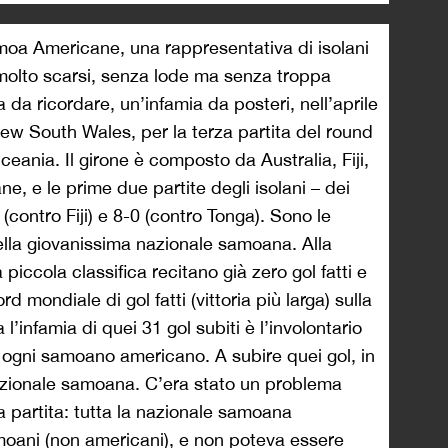
amoa Americane, una rappresentativa di isolani
molto scarsi, senza lode ma senza troppa
da ricordare, un’infamia da posteri, nell’aprile
ew South Wales, per la terza partita del round
ceania. Il girone è composto da Australia, Fiji,
 e le prime due partite degli isolani – dei
0 (contro Fiji) e 8-0 (contro Tonga). Sono le
della giovanissima nazionale samoana. Alla
 piccola classifica recitano già zero gol fatti e
ord mondiale di gol fatti (vittoria più larga) sulla
a l’infamia di quei 31 gol subiti è l’involontario
di ogni samoano americano. A subire quei gol, in
nazionale samoana. C’era stato un problema
la partita: tutta la nazionale samoana
oani (non americani), e non poteva essere