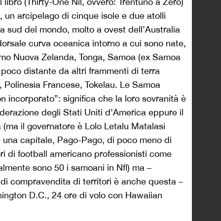
 libro (Thirty-One Nil, ovvero: Trentuno a Zero)
un arcipelago di cinque isole e due atolli
 a sud del mondo, molto a ovest dell’Australia
 dorsale curva oceanica intorno a cui sono nate,
amiamo Nuova Zelanda, Tonga, Samoa (ex Samoa
, poco distante da altri frammenti di terra
, Polinesia Francese, Tokelau. Le Samoa
 incorporato”: significa che la loro sovranità è
ederazione degli Stati Uniti d’America eppure il
(ma il governatore è Lolo Letalu Matalasi
e una capitale, Pago-Pago, di poco meno di
i di football americano professionisti come
ualmente sono 50 i samoani in Nfl) ma –
 di compravendita di territori è anche questa –
ington D.C., 24 ore di volo con Hawaiian