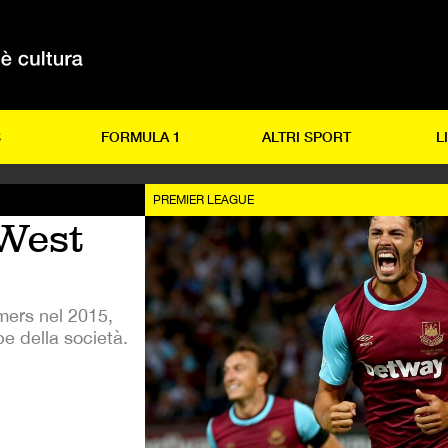
S
FORMULA 1
ALTRI SPORT
L
PREMIER LEAGUE
West
mmers nel 2015,
be della società.