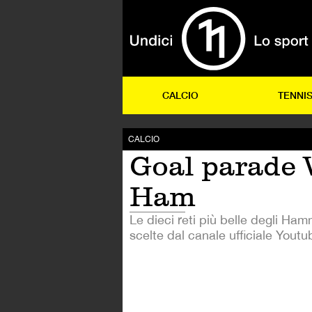
CALCIO
TENNI
CALCIO
Goal parade 
Ham
Le dieci reti più belle degli Ha
scelte dal canale ufficiale Youtu