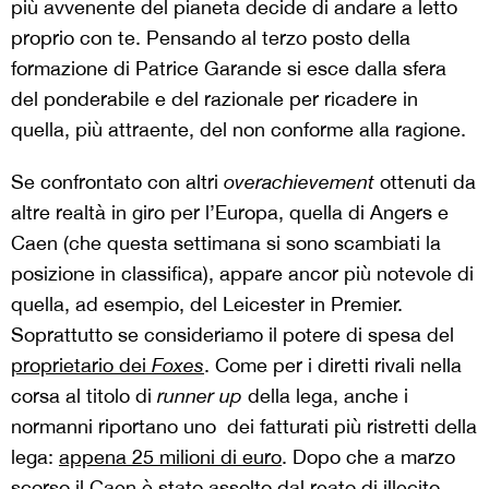
più avvenente del pianeta decide di andare a letto
proprio con te. Pensando al terzo posto della
formazione di Patrice Garande si esce dalla sfera
del ponderabile e del razionale per ricadere in
quella, più attraente, del non conforme alla ragione.
Se confrontato con altri
overachievement
ottenuti da
altre realtà in giro per l’Europa, quella di Angers e
Caen (che questa settimana si sono scambiati la
posizione in classifica), appare ancor più notevole di
quella, ad esempio, del Leicester in Premier.
Soprattutto se consideriamo il potere di spesa del
proprietario dei
Foxes
. Come per i diretti rivali nella
corsa al titolo di
runner up
della lega, anche i
normanni riportano uno dei fatturati più ristretti della
lega:
appena 25 milioni di euro
. Dopo che a marzo
scorso il
Caen è stato assolto
dal reato di illecito