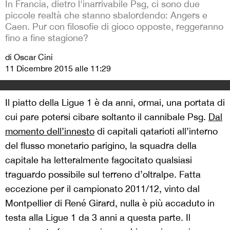
In Francia, dietro l'inarrivabile Psg, ci sono due
piccole realtà che stanno sbalordendo: Angers e
Caen. Pur con filosofie di gioco opposte, reggeranno
fino a fine stagione?
di Oscar Cini
11 Dicembre 2015 alle 11:29
Il piatto della Ligue 1 è da anni, ormai, una portata di
cui pare potersi cibare soltanto il cannibale Psg.
Dal
momento dell’innesto
di capitali qatarioti all’interno
del flusso monetario parigino, la squadra della
capitale ha letteralmente fagocitato qualsiasi
traguardo possibile sul terreno d’oltralpe. Fatta
eccezione per il campionato 2011/12, vinto dal
Montpellier di René Girard, nulla è più accaduto in
testa alla Ligue 1 da 3 anni a questa parte. Il